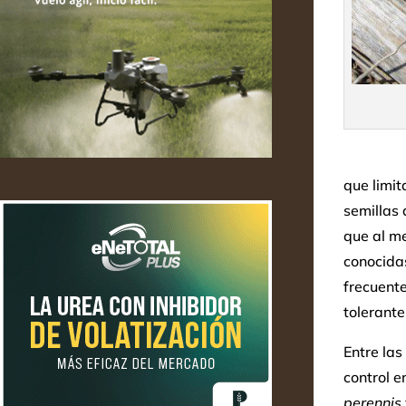
que limit
semillas 
que al me
conocidas
frecuente
tolerante
Entre la
control e
perennis