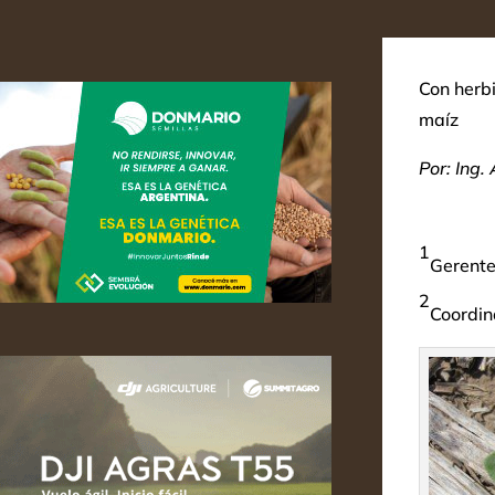
Con herb
maíz
Por: Ing.
1
Gerente
2
Coordin