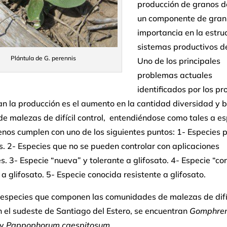
producción de granos d
un componente de gran
importancia en la estru
sistemas productivos de
Plántula de G. perennis
Uno de los principales
problemas actuales
identificados por los p
an la producción es el aumento en la cantidad diversidad y 
de malezas de difícil control, entendiéndose como tales a e
nos cumplen con uno de los siguientes puntos: 1- Especies 
. 2- Especies que no se pueden controlar con aplicaciones
s. 3- Especie “nueva” y tolerante a glifosato. 4- Especie “co
 a glifosato. 5- Especie conocida resistente a glifosato.
s especies que componen las comunidades de malezas de difí
n el sudeste de Santiago del Estero, se encuentran
Gomphre
y
Pappophorum caespitosum.