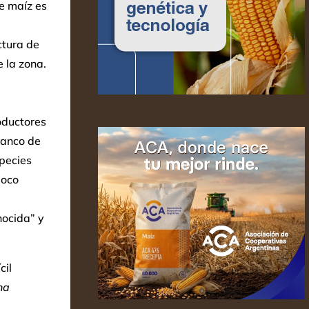
e maíz es
ctura de
 la zona.
roductores
banco de
species
poco
nocida” y
cil
na