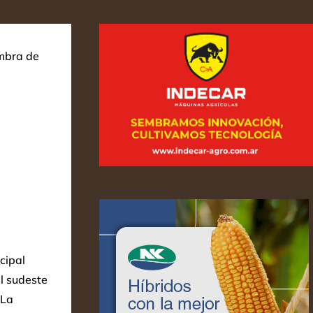
embra de
ncipal
l sudeste
 La