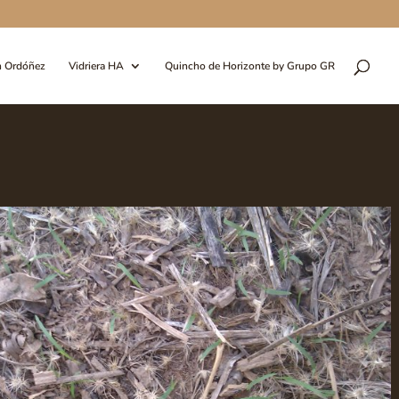
n Ordóñez
Vidriera HA
Quincho de Horizonte by Grupo GR