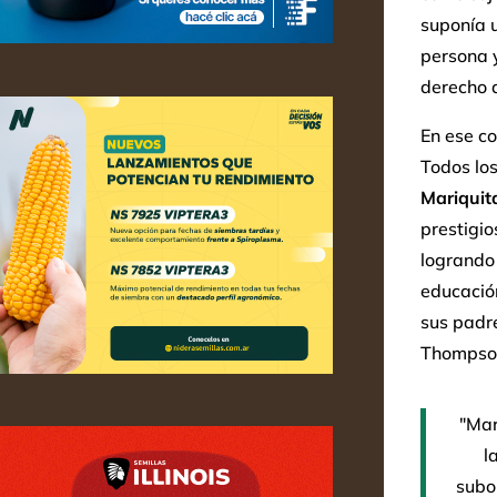
suponía u
persona 
derecho 
En ese co
Todos los
Mariquit
prestigio
logrando 
educación
sus padre
Thompso
"Mar
l
subo