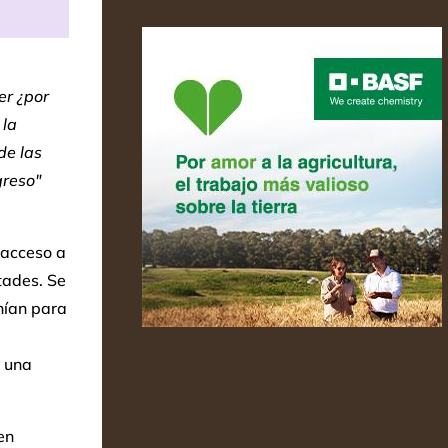
er ¿por
 la
de las
greso"
 acceso a
tades. Se
nían para
o una
en