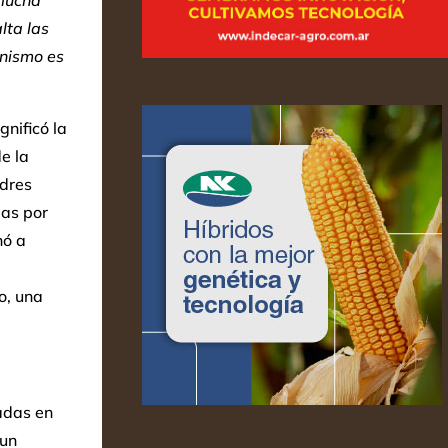
 lucha
lta las
inismo es
gnificó la
e la
adres
das por
nó a
o, una
adas en
 un