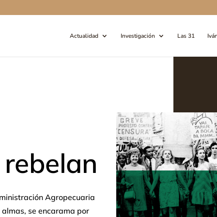
Actualidad
Investigación
Las 31
Ivá
e rebelan
Administración Agropecuaria
s almas, se encarama por