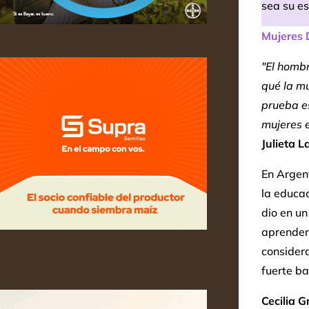
sea su es
Mujeres 
"El hombr
qué la mu
prueba es
mujeres e
Julieta L
En Argent
la educac
dio en un
aprender 
consider
fuerte ba
Cecilia G