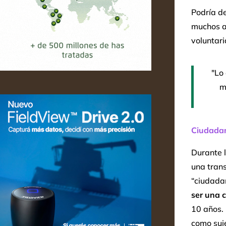
Podría de
muchos añ
voluntar
"Lo
m
Ciudada
Durante l
una trans
“ciudada
ser una 
10 años. 
como suje