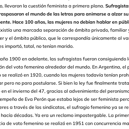
, llevaron la cuestión feminista a primera plana.
Sufragista
raspasaron el mundo de las letras para animarse a alzar su
ente. Hace 100 años, las mujeres no debían hablar en públ
xistía una marcada separación de ámbito privado, familiar 
er y el ámbito público, que le correspondía únicamente al va
les importó, total, no tenían marido.
año 1900 en adelante, las sufragistas fueron consiguiendo 
n del voto femenino alrededor del mundo. En Argentina, el 
 se realizó en 1920, cuando las mujeres todavía tenían proh
r pero no para postularse. Si bien la ley fue finalmente trat
en el invierno del 47, gracias al advenimiento del peronism
empeño de Eva Perón que estaba lejos de ser feminista pero
eres a través de los sindicatos, el sufragio femenino ya se r
e hacía décadas. Ya era un reclamo impostergable. La prime
ia de voto femenino se realizó en 1951 con concurrencia ma