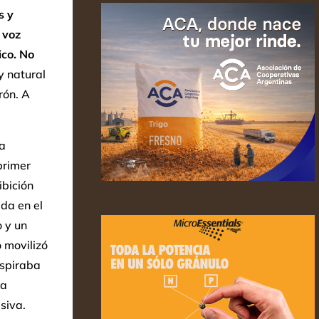
s y
 voz
ico. No
y natural
rón. A
la
primer
ibición
ada en el
o y un
 movilizó
espiraba
ra
siva.