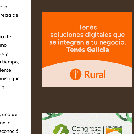
e la
recía de
na de
omo
as y
u tiempo,
lente
omiso que
ín
, una de
nó la
reconoció