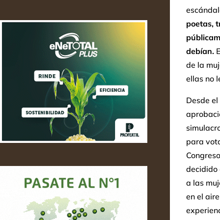
escándalo
poetas, t
públicam
debían.
E
de la muj
ellas no 
Desde el 
aprobació
simulacro
para vota
Congreso 
decidido 
a las muj
en el air
experienc