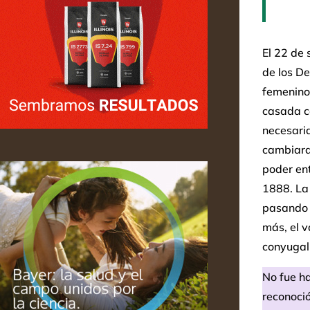
El 22 de
de los De
femeninos
casada co
necesari
cambiara.
poder ent
1888. La
pasando d
más, el v
conyugal 
No fue ha
reconoció