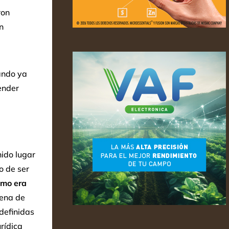
ron
n
vando ya
tender
nido lugar
o de ser
mo era
ena de
definidas
rídica