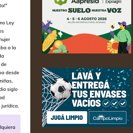
ta!"
mo Ley
es
mujer
aba a la
da
 de
aba desde
niñas,
io siglo
dad
jurídica.
lquiera