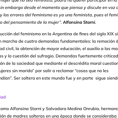
mujer que no sea feminista, podrá no querer participar en la
 sin embargo desde el momento que piensa y discute en voz a
y los errores del feminismo es ya una feminista, pues el fem
cio del pensamiento de la mujer”.
Alfonsina Storni
.
ucción del feminismo en la Argentina de fines del siglo XIX si
n marcha de cuatro demandas fundamentales: la remoción d
dad civil, la obtención de mayor educación, el auxilio a las m
s y la cuestión del sufragio. Demandas fuertemente critica
ón de la sociedad que mediante el descrédito moral cuestio
jeres sin marido” por salir a reclamar “cosas que no les
dían”. Ser soltera en este mundo fue y en parte sigue siend
dad
como Alfonsina Storni y Salvadora Medina Onrubia, herman
ción de madres solteras en una época donde se consideraba