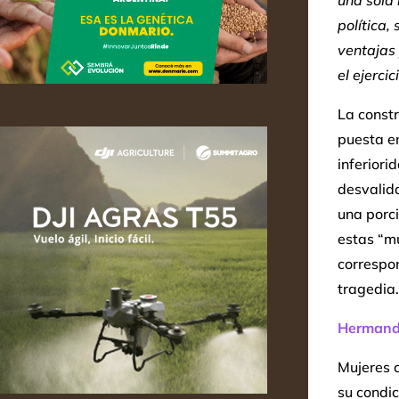
una sola 
política,
ventajas 
el ejerci
La constr
puesta e
inferiori
desvalida
una porci
estas “mu
correspon
tragedia.
Herman
Mujeres 
su condi