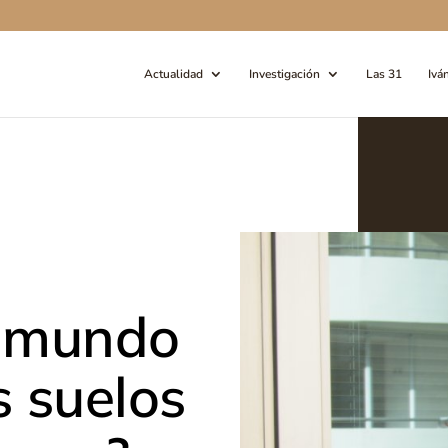
Actualidad
Investigación
Las 31
Ivá
l mundo
s suelos