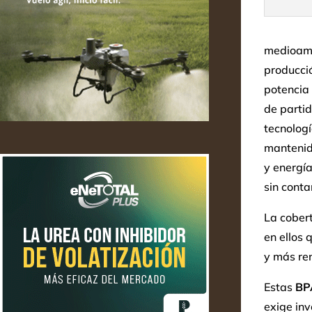
medioamb
producció
potencia
de partid
tecnolog
mantenida
y energía
sin conta
La cober
en ellos 
y más re
Estas
BP
exige inv