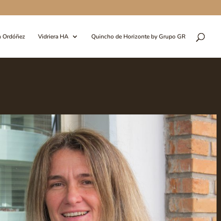
n Ordóñez
Vidriera HA
Quincho de Horizonte by Grupo GR