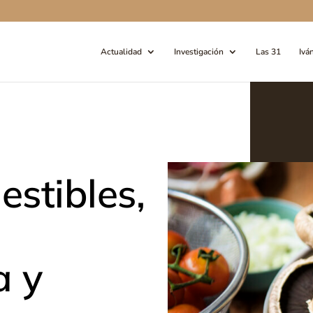
Actualidad
Investigación
Las 31
Ivá
stibles,
a y