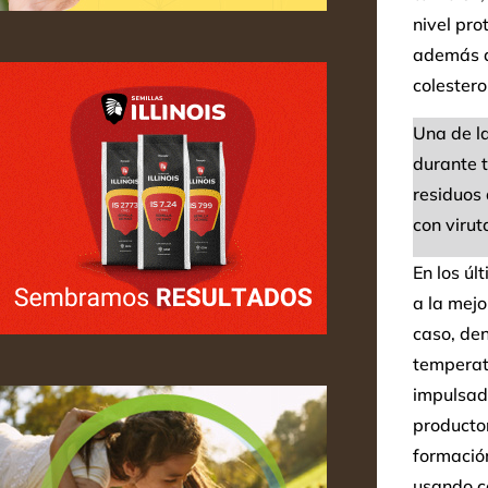
nivel pro
además d
colesterol
Una de l
durante t
residuos 
con virut
En los úl
a la mejo
caso, de
temperatu
impulsada
productor
formación
usando c