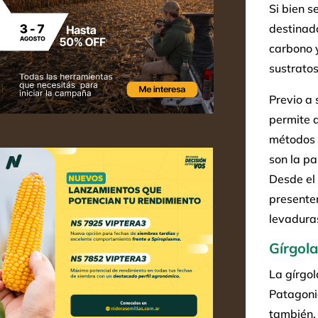
Si bien s
destinado
carbono y
sustratos
Previo a 
permite d
métodos a
son la pa
Desde el
presente
levaduras
Gírgola
La gírgol
Patagoni
también, 