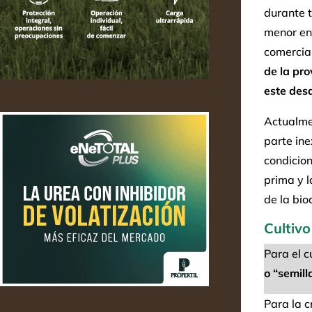
durante t
menor en
comercia
de la pr
este desa
Actualmen
parte ine
condicio
prima y l
de la bio
Cultivo
Para el c
o “semill
Para la c