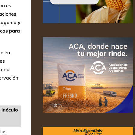
no es
aciones
tagonia y
icas para
ún en
tes
teria
ervación
l
inóculo
 los