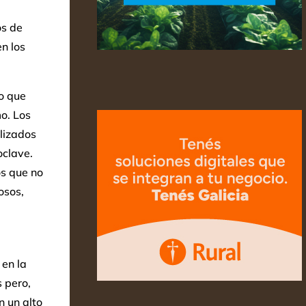
os de
n los
to que
o. Los
ilizados
oclave.
os que no
osos,
 en la
 pero,
n un alto