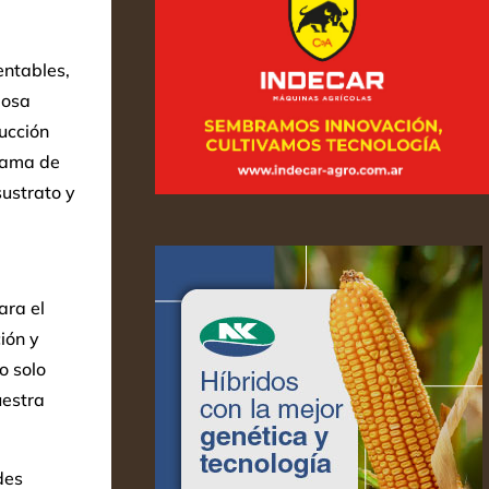
entables,
iosa
ducción
 gama de
ustrato y
ara el
ión y
o solo
uestra
des