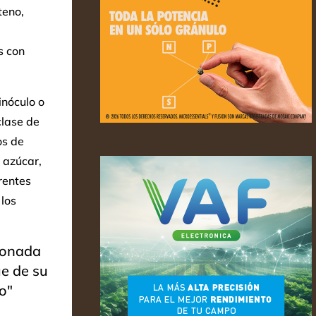
teno,
s con
inóculo o
clase de
os de
 azúcar,
rentes
 los
cionada
ue de su
vo"