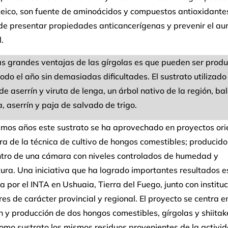
teico, son fuente de aminoácidos y compuestos antioxidante
e presentar propiedades anticancerígenas y prevenir el au
.
as grandes ventajas de las gírgolas es que pueden ser prod
odo el año sin demasiadas dificultades. El sustrato utilizado
de aserrín y viruta de lenga, un árbol nativo de la región, b
a, aserrín y paja de salvado de trigo.
timos años este sustrato se ha aprovechado en proyectos or
ra de la técnica de cultivo de hongos comestibles; producido
ntro de una cámara con niveles controlados de humedad y
ra. Una iniciativa que ha logrado importantes resultados es
 por el INTA en Ushuaia, Tierra del Fuego, junto con instituc
es de carácter provincial y regional. El proyecto se centra en
 y producción de dos hongos comestibles, gírgolas y shiitak
omo sustrato los mismos residuos provenientes de la activi