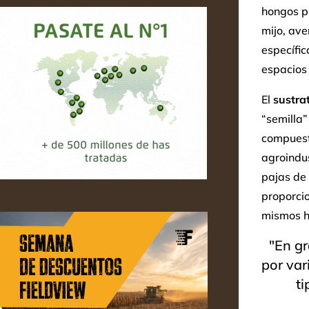
hongos pu
mijo, ave
específic
espacios
El
sustra
“semilla
compuest
agroindus
pajas de 
proporcio
mismos h
"En gr
por var
ti