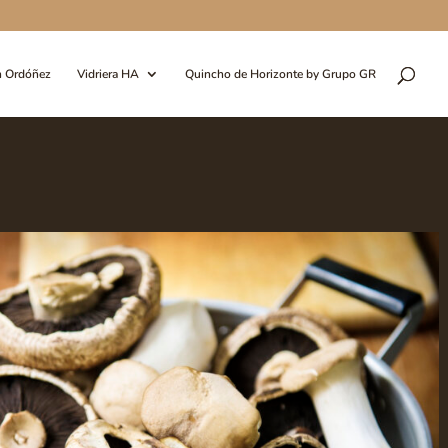
n Ordóñez
Vidriera HA
Quincho de Horizonte by Grupo GR