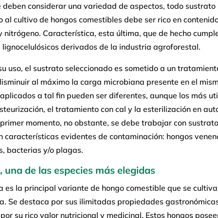
e deben considerar una variedad de aspectos, todo sustrato
 al cultivo de hongos comestibles debe ser rico en contenid
 nitrógeno. Característica, esta última, que de hecho cumple
 lignocelulósicos derivados de la industria agroforestal.
su uso, el sustrato seleccionado es sometido a un tratamien
isminuir al máximo la carga microbiana presente en el mism
plicados a tal fin pueden ser diferentes, aunque los más ut
steurización, el tratamiento con cal y la esterilización en aut
 primer momento, no obstante, se debe trabajar con sustrat
n características evidentes de contaminación: hongos venen
, bacterias y/o plagas.
, una de las especies más elegidas
a es la principal variante de hongo comestible que se cultiva
a. Se destaca por sus ilimitadas propiedades gastronómicas
por su rico valor nutricional y medicinal. Estos hongos posee