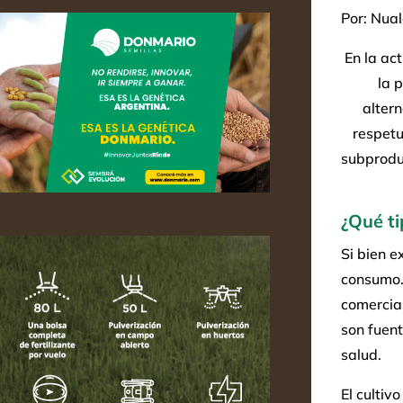
Por: Nual
En la ac
la 
altern
respetu
subprodu
¿Qué t
Si bien e
consumo. 
comercial
son fuen
salud.
El cultiv