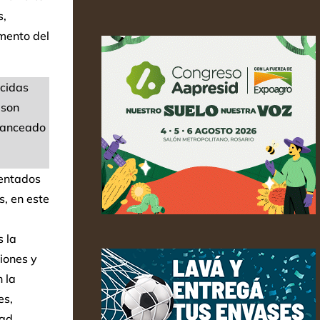
s,
mento del
ucidas
 son
alanceado
ientados
s, en este
 la
iones y
 la
es,
dad