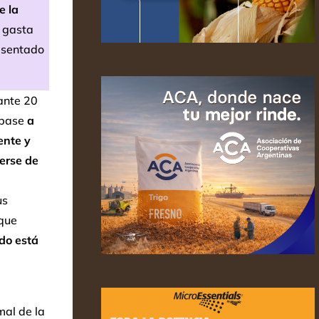
e la
 gasta
 sentado
ante 20
 base
a
ente y
erse de
us
 que
do está
mal de la