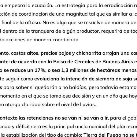
ta empeora la ecuación. La estrategia para la erradicación r
ción de coordinación de una magnitud tal que es similar a l
l final de la aftosa. No es algo que se resuelve de manera de
l dentro de la tranquera de algún productor, requerirá de to
do acciones de manera coordinada.
onto, costos altos, precios bajos y chicharrita arrojan una c
nte: de acuerdo con la Bolsa de Cereales de Buenos Aires e
 se reduce un 17%, o sea 1,3 millones de hectáreas menos
te seguir como
evoluciona la intención de siembra de soja s
s
para saber si quedarán o no baldías, pero todavía estam
 momento en el que se toma esa decisión y en un año que hoy
no otorga claridad sobre el nivel de lluvias.
ontexto las retenciones no se van ni se van a ir,
para el gobi
da y déficit cero es la principal ancla nominal del plan ec
 la estabilización del tipo de cambio;
Tierra del Fuego no se 