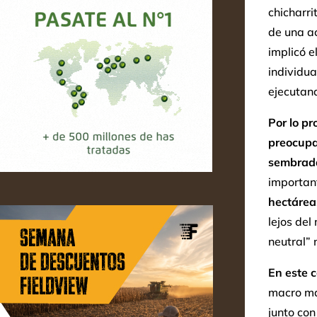
chicharri
de una ac
implicó e
individua
ejecutan
Por lo pr
preocupa
sembrada
importan
hectárea
lejos del
neutral” 
En este c
macro man
junto con