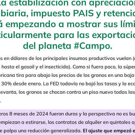
La estabilización con apreciació
biaria, impuesto PAIS y retenci
á empezando a mostrar sus lími
ticularmente para las exportaci
del planeta #Campo.
s en dólares de los principales insumos productivos vuelan 
 hasta el gasoil y el insecticida). Como si fuera poco, la súp
icana tira para abajo los precios de los granos en una baja
l 30% desde enero. La FED todavía no bajó las tasas y la e
levanta, los granos se chocan contra un piso nuevo todas las
.
eros 8 meses de 2024 fueron duros y la perspectiva no es b
mpiezan a estirarse, los contratos de alquiler en quintales a
se palpa una reducción generalizada.
El ajuste que empezó e