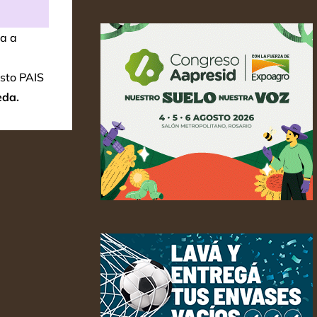
ya a
esto PAIS
eda.