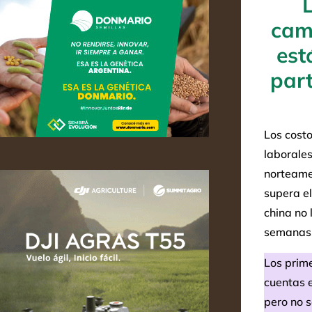
cam
est
par
Los costo
laborales
norteamer
supera e
china no 
semanas
Los prim
cuentas e
pero no 