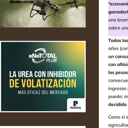
“economí
ganadería
una brom
sobre un
Todos lo
años (con
un consu
con altí
los peso
consecue
ingresos 
puede; as
decidido 
Como si e
agriculto