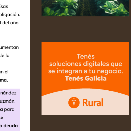
sas
bligación.
l del año
gumentan
de la
n el
ema.
rnández
 Guzmán,
da
para
se
 la deuda