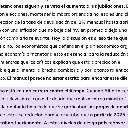
retenciones siguen y se veta el aumento a las jubilaciones.
E
on elecciones, mantener la macro ordenada no, eso es una o
ección de la tasa de devaluación del 2% mensual hasta abri
 con una inflación que no baje del 4% en promedio deja una
ión cambiaria relevante
. Hoy la discusión es si eso tiene que
e o no,
los economistas que defienden el plan económico ar
a economía bimonetaria esto es esencial para la reducción 
, mientras que los críticos explican que esta apreciación el
le que alimenta la brecha cambiaria y por lo tanto ralentiza
nto.
El manual parece no estar escrito para encarar este dil
no está en una carrera contra el tiempo.
Cuando Alberto Fe
en televisión el canje de deuda que realizó con su ministro
de doblar la hoja en la que se graficaban
los pagos de deu
que estos se reducían porque ocultaba que a
partir de 2025 
taban fuertemente.
A estos niveles de riesgo país renovar