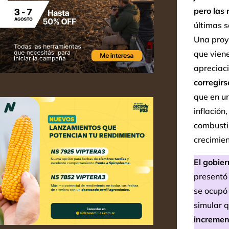
pero las 
últimas s
Una proy
que viene
apreciac
corregirs
que en un
inflación
combustib
crecimie
El gobier
presentó 
se ocupó 
simular 
incremen