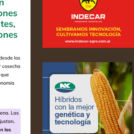
n
ones
tes,
ones
(desde los
er cosecha
 que
conomía
uena. Las
justan,
n las