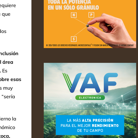
equiere
a que
dos
onclusión
l área
.
Es
obre esas
os muy
 “sería
erno la
onómico
toca,