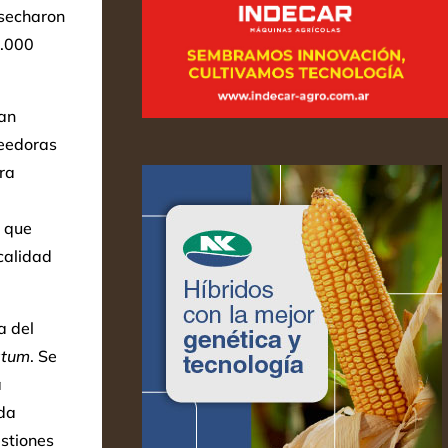
osecharon
0.000
an
veedoras
ra
s que
calidad
a del
atum
. Se
a
da
stiones