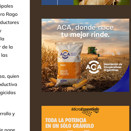
cipales
dro Rago
oductores
y
la
 de la
 las
sa, quien
oductiva
ngicidas
rollo y
le pone