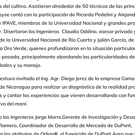
s del cultivo. Asistieron alrededor de 50 técnicos de las prin
se contó con la participación de Ricardo Pedelini y Alejan
e IPAVE, miembros de la Universidad Nacional y grandes pr
r. Disertaron los Ingenieros Claudio Oddino, asesor privado 
de la Universidad Nacional de Río Cuarto y Julián García, de 
a Oro Verde, quienes profundizaron en la situación particular
pasada, principalmente abordando las particularidades de
ades y su manejo.
stuvo invitado el Ing. Agr. Diego Jerez de la empresa Coma
de Nicaragua para realizar un diagnóstico de la realidad pr
s y contar las experiencias que vienen desarrollando con fu
tivo del maní.
o los Ingenieros Jorge Morre,Gerente de Investigación y Desar
 Romero, Coordinador de Desarrollo de Mercado de DuPont,
n los atributos de Orlian
®
, el fungicida de DuPont Agro que 