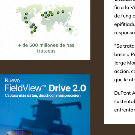
fin a la 
de fungic
epifitiad
responsa
“Se trat
base a Pe
Jorge Mor
acción, 
que le ot
DuPont Ag
sustentab
enfrentar