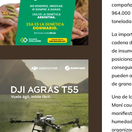
campaña,
964.000 
tonelada
La impor
cadena d
de insum
posiciona
consegui
pueden af
de grano
Una de l
Maní ca
manifiest
humedad 
organiza