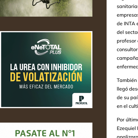
sanitaria
empresasy
de INTA 
del secto
profesor 
consultor
campaña 
enfermed
También e
llegó des
de su paí
en el cul
Por últim
Ezequiel
analizaro