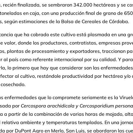
 recién finalizada, se sembraron 342.000 hectáreas y se c
toneladas en caja, con una producción final de grano de 65
s, según estimaciones de la Bolsa de Cereales de Córdoba.
tancia que ha cobrado este cultivo está plasmada en una gr
e valor, donde los productores, contratistas, empresas pro
os, plantas de procesamiento y exportadores, traccionan pa
r al país como referente internacional por su calidad. Y para
rla, lo primero que hay que considerar son las enfermedade
ectar al cultivo, restándole productividad por hectárea y/o 
 cosechado.
as enfermedades que lo compromete seriamente es la Viruel
usada por
Cercospora arachidicola y Cercosporidium person
a a partir de la combinación de varias horas de mojado, alt
relativa ambiente y temperaturas templadas. En una jorna
da por DuPont Agro en Merlo, San Luis, se abordaron las cue