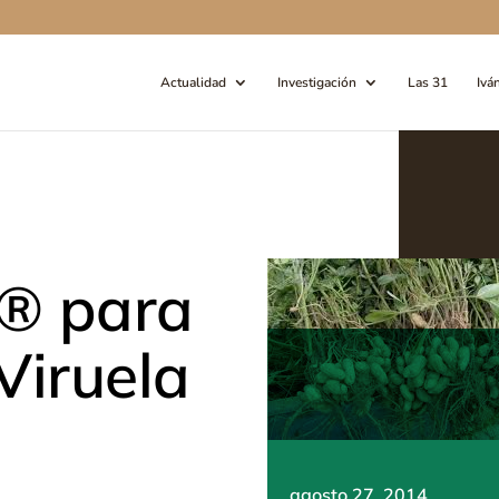
Actualidad
Investigación
Las 31
Ivá
n® para
 Viruela
agosto 27, 2014