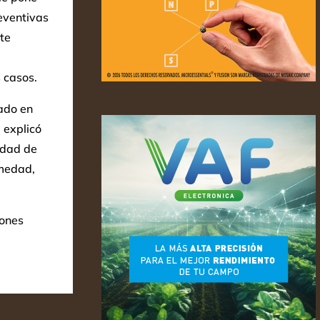
reventivas
te
 casos.
ado en
 explicó
idad de
rmedad,
iones