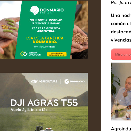
Por Juan
Una noche
común el 
destacado
vivencias
Mira un p
Agroindus