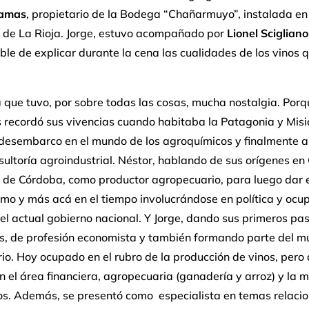
hamas
, propietario de la Bodega “Chañarmuyo”, instalada en
a de La Rioja. Jorge, estuvo acompañado por
Lionel Scigliano
le de explicar durante la cena las cualidades de los vinos 
que tuvo, por sobre todas las cosas, mucha nostalgia. Porq
s recordó sus vivencias cuando habitaba la Patagonia y Misi
 desembarco en el mundo de los agroquímicos y finalmente a
sultoría agroindustrial. Néstor, hablando de sus orígenes en
 de Córdoba, como productor agropecuario, para luego dar el
smo y más acá en el tiempo involucrándose en política y ocu
el actual gobierno nacional. Y Jorge, dando sus primeros pa
es, de profesión economista y también formando parte del 
o. Hoy ocupado en el rubro de la producción de vinos, pero
n el área financiera, agropecuaria (ganadería y arroz) y la 
ros. Además, se presentó como especialista en temas relaci