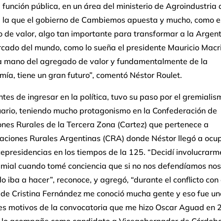
 función pública, en un área del ministerio de Agroindustria 
a la que el gobierno de Cambiemos apuesta y mucho, como e
de valor, algo tan importante para transformar a la Argent
cado del mundo, como lo sueña el presidente Mauricio Macri
la mano del agregado de valor y fundamentalmente de la
ía, tiene un gran futuro”, comentó Néstor Roulet.
ntes de ingresar en la política, tuvo su paso por el gremialis
ario, teniendo mucho protagonismo en la Confederación de
nes Rurales de la Tercera Zona (Cartez) que pertenece a
aciones Rurales Argentinas (CRA) donde Néstor llegó a ocu
cepresidencias en los tiempos de la 125. “Decidí involucrarm
emial cuando tomé conciencia que si no nos defendíamos nos
lo iba a hacer”, reconoce, y agregó, “durante el conflicto con 
 de Cristina Fernández me conoció mucha gente y eso fue un
les motivos de la convocatoria que me hizo Oscar Aguad en
 lo acompañe como candidato a Vicegobernador de Córdoba