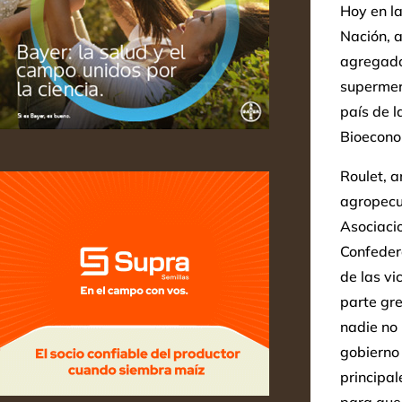
Hoy en la
Nación, 
agregado 
supermer
país de 
Bioeconom
Roulet, a
agropecu
Asociacio
Confeder
de las vi
parte gr
nadie no 
gobierno
principa
para que