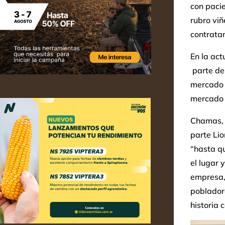
con pacie
rubro vi
contrata
En la ac
parte de
mercado 
mercado 
Chamas, s
parte Lio
“hasta q
el lugar
empresa, 
poblador
historia 