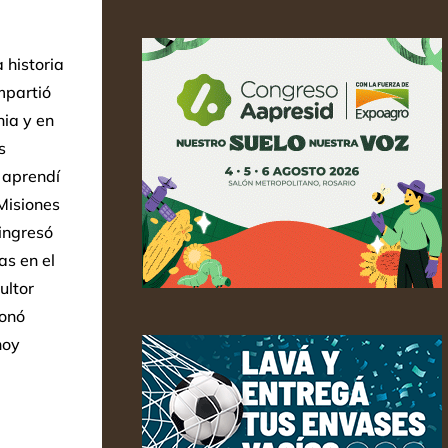
 historia
mpartió
nia y en
s
 aprendí
Misiones
 ingresó
as en el
ultor
ionó
hoy