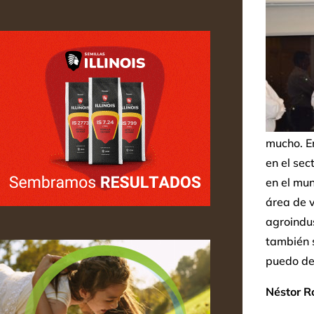
mucho. En
en el sec
en el mu
área de 
agroindus
también 
puedo dec
Néstor R