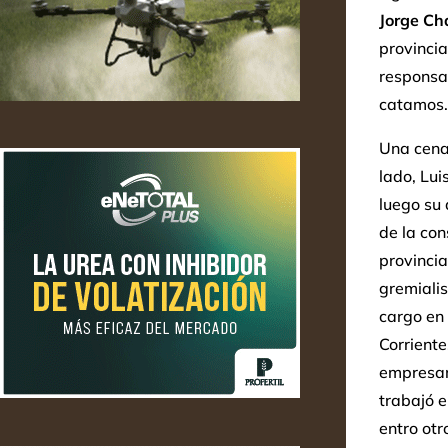
Jorge C
provinci
responsab
catamos.
Una cena 
lado, Lui
luego su
de la con
provincia
gremiali
cargo en 
Corrient
empresari
trabajó e
entro ot