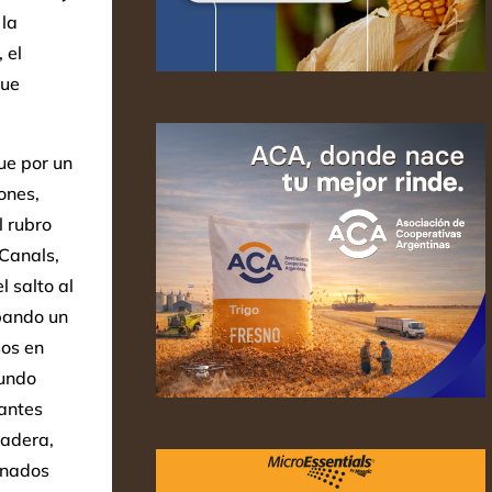
 la
, el
que
ue por un
ones,
l rubro
 Canals,
 salto al
pando un
sos en
mundo
 antes
madera,
onados