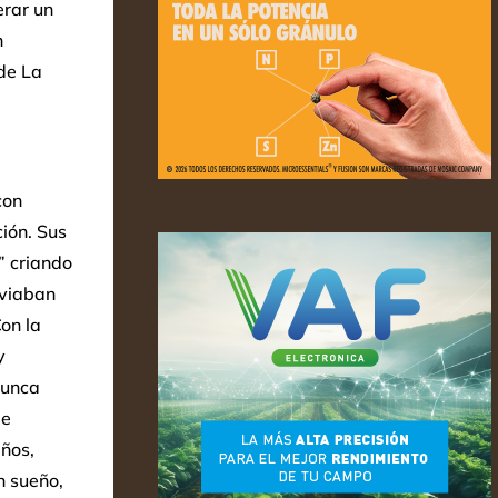
erar un
n
de La
con
ión. Sus
” criando
nviaban
on la
y
nunca
de
iños,
n sueño,