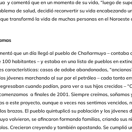
gua y comentó que en un momento de su vida, “luego de sup
oblema de salud, decidió reconvertir su vida encabezando u
 que transformó la vida de muchas personas en el Noroeste 
hamas
omentó que un día llegó al pueblo de Chañarmuyo – contaba 
100 habitantes – y estaba en una lista de pueblos en extinc
les características: casas de adobe abandonadas, “ancianos
 los jóvenes marchando al sur por el petróleo – cada tanto e
regresaban cuando podían, para ver a sus hijos crecidos – “C
comenzamos a finales de 2001. Siempre creímos, soñamos 
s a este proyecto, aunque a veces nos sentimos vencidos, 
os brazos. El pueblo quintuplicó su población y los jóvenes 
o volvieron, se afincaron formando familias, criando sus n
los. Crecieron creyendo y también apostando. Se cumplió u