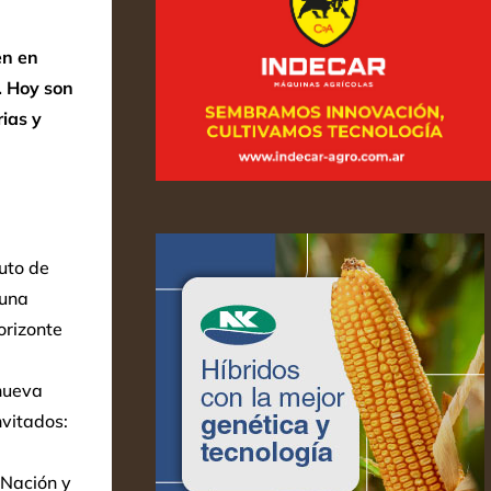
en en
. Hoy son
ias y
tuto de
cuna
orizonte
nueva
vitados:
 Nación y