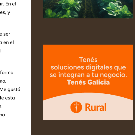
r. En el
es, y
e ser
 en el
l
 forma
mo,
 Me gustó
de esta
s
una