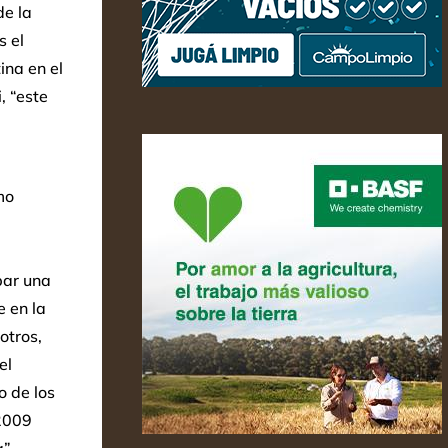
de la
s el
ina en el
, “este
mo
par una
e en la
otros,
el
o de los
 2009
”.