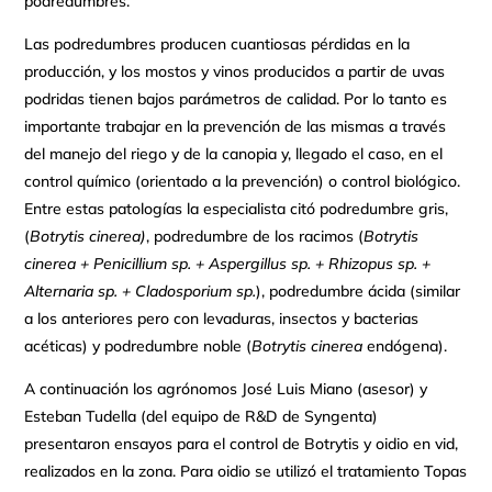
podredumbres.
Las podredumbres producen cuantiosas pérdidas en la
producción, y los mostos y vinos producidos a partir de uvas
podridas tienen bajos parámetros de calidad. Por lo tanto es
importante trabajar en la prevención de las mismas a través
del manejo del riego y de la canopia y, llegado el caso, en el
control químico (orientado a la prevención) o control biológico.
Entre estas patologías la especialista citó podredumbre gris,
(
Botrytis cinerea)
, podredumbre de los racimos (
Botrytis
cinerea +
Penicillium sp. + Aspergillus sp. + Rhizopus sp.
+
Alternaria sp. + Cladosporium sp.
), podredumbre ácida (similar
a los anteriores pero con levaduras, insectos y bacterias
acéticas) y podredumbre noble (
Botrytis cinerea
endógena).
A continuación los agrónomos José Luis Miano (asesor) y
Esteban Tudella (del equipo de R&D de Syngenta)
presentaron ensayos para el control de Botrytis y oidio en vid,
realizados en la zona. Para oidio se utilizó el tratamiento Topas