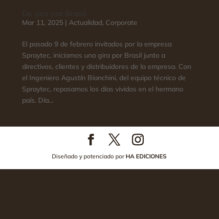
De gira por Brasil
Mar 11, 2025
|
Actualidad
,
Corporate
El pasado 9 de febrero invitados por la empresa
Spraytec, iniciamos una gira por Brasil junto a
directivos, clientes y distribuidores de la empresa. Con
el Ingeniero Agustín Bianchini, del equipo técnico de
Spraytec, repasamos los días vividos en el hermano
país. Día...
Diseñado y potenciado por
HA EDICIONES