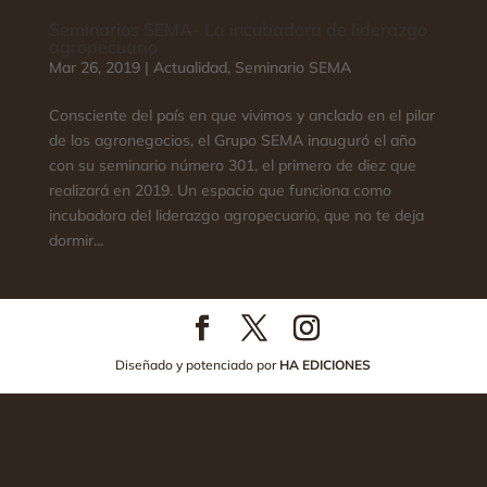
Seminarios SEMA- La incubadora de liderazgo
agropecuario
Mar 26, 2019
|
Actualidad
,
Seminario SEMA
Consciente del país en que vivimos y anclado en el pilar
de los agronegocios, el Grupo SEMA inauguró el año
con su seminario número 301, el primero de diez que
realizará en 2019. Un espacio que funciona como
incubadora del liderazgo agropecuario, que no te deja
dormir...
Diseñado y potenciado por
HA EDICIONES