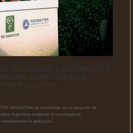
da”. DE SANGOSSE y RIZOBACTER
elación a una novedosa
n de los cultivos
TER ARGENTINA se encaminan en un proyecto de
pública Argentina mediante la tecnología de
notablemente la aplicación,...