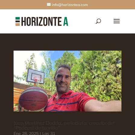
info@horizontea.com
Juan Martínez Dodda, periodista, creador del
“Podcast de tu vida”
Ene 28, 2025
|
Las 31