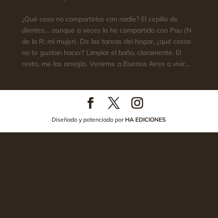
¿Qué cosa no compartirías con nadie? El cepillo de
dientes… aunque a veces lo he compartido con Pau (N
de la R: mi mujer). De las tareas del hogar, ¿qué cosas
no te gustan hacer? Limpiar el baño, claramente. El
resto, me las arreglo. Venirme a Buenos Aires a vivir...
Diseñado y potenciado por
HA EDICIONES