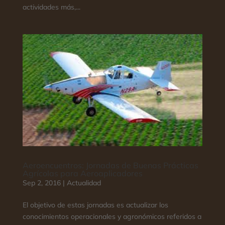
actividades más,...
Aeroencuentros: Jornadas de Buenas Prácticas
Agrícolas para Aeroaplicadores
Sep 2, 2016
|
Actualidad
El objetivo de estas jornadas es actualizar los
conocimientos operacionales y agronómicos referidos a