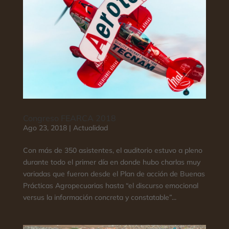
Congreso FEARCA 2018
Ago 23, 2018
|
Actualidad
Con más de 350 asistentes, el auditorio estuvo a pleno
durante todo el primer día en donde hubo charlas muy
variadas que fueron desde el Plan de acción de Buenas
Prácticas Agropecuarias hasta “el discurso emocional
versus la información concreta y constatable”...