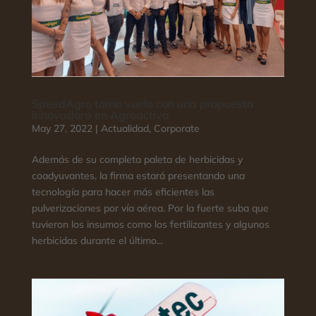
SpeedAgro toma vuelo con una propuesta
innovadora en Agroactiva
May 27, 2022
|
Actualidad
,
Corporate
Además de su completa paleta de herbicidas y
coadyuvantes, la firma estará presentando una
tecnología para hacer más eficientes las
pulverizaciones por vía aérea. Por la fuerte suba que
tuvieron los insumos como los fertilizantes y algunos
herbicidas durante el último...