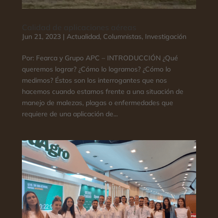
Calidad de aplicaciones aéreas
Jun 21, 2023
|
Actualidad
,
Columnistas
,
Investigación
Por: Fearca y Grupo APC – INTRODUCCIÓN ¿Qué
queremos lograr? ¿Cómo lo logramos? ¿Cómo lo
medimos? Éstos son los interrogantes que nos
hacemos cuando estamos frente a una situación de
manejo de malezas, plagas o enfermedades que
requiere de una aplicación de...