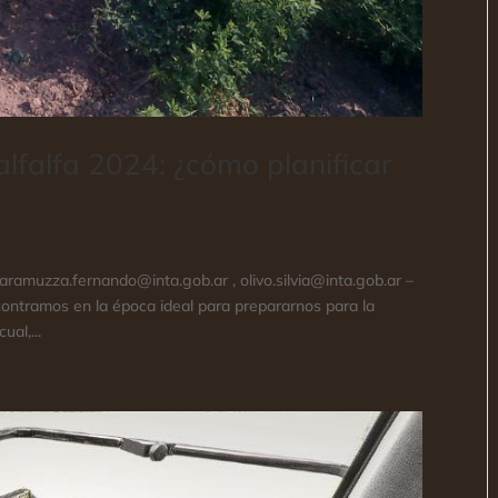
alfalfa 2024: ¿cómo planificar
aramuzza.fernando@inta.gob.ar , olivo.silvia@inta.gob.ar –
ontramos en la época ideal para prepararnos para la
ual,...