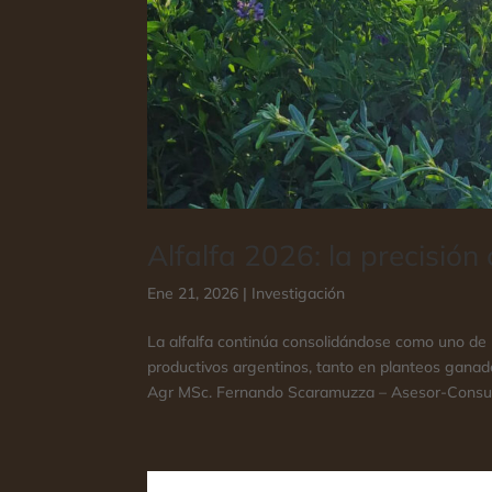
Alfalfa 2026: la precisión
Ene 21, 2026
|
Investigación
La alfalfa continúa consolidándose como uno de l
productivos argentinos, tanto en planteos gan
Agr MSc. Fernando Scaramuzza – Asesor-Consult