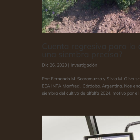
Cuenta regresiva para la 
una siembra precisa?
Dic 26, 2023
|
Investigación
Por: Fernando M. Scaramuzza y Silvia M. Olivo sc
EEA INTA Manfredi, Córdoba, Argentina. Nos enc
siembra del cultivo de alfalfa 2024, motivo por el c