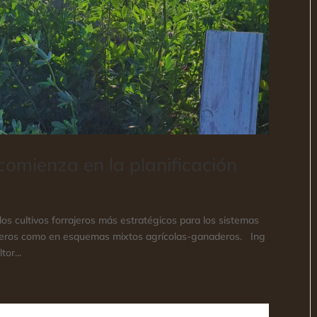
 comienza en la planificación
os cultivos forrajeros más estratégicos para los sistemas
aderos como en esquemas mixtos agrícolas-ganaderos. Ing
or...