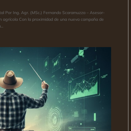
ital Por Ing. Agr. (MSc.) Fernando Scaramuzza – Asesor-
ión agrícola Con la proximidad de una nueva campaña de
..