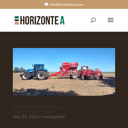
info@horizontea.com
Siembra de fina inteligente, con más cabeza y
menos algoritmos
May 23, 2023
|
Investigación