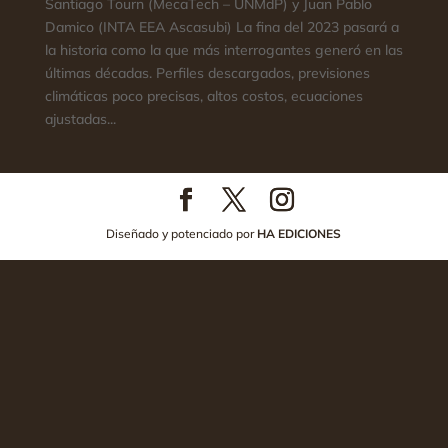
Santiago Tourn (MecaTech – UNMdP) y Juan Pablo
Damico (INTA EEA Ascasubi) La fina del 2023 pasará a
la historia como la que más interrogantes generó en las
últimas décadas. Perfiles descargados, previsiones
climáticas poco precisas, altos costos, ecuaciones
ajustadas...
Diseñado y potenciado por
HA EDICIONES