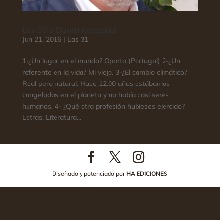
Las 30 a Daniel Igarzabal
Jun 21, 2016
|
Las 31
1-¿Un lugar en el mundo? Oporto (Portugal) 2-¿Un
referente en la vida? Mi viejo. 3-¿El cambio climático?
Real pero natural. Hace 12.00 años estábamos
congelados en el planeta y no había casi seres
humanos. 4- ¿Qué otra profesión hubieses ejercido?
Letras. Literatura...
Diseñado y potenciado por
HA EDICIONES