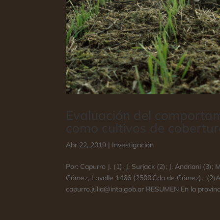
Evaluación del comportami
como cultivos de cobertur
Abr 22, 2019
|
Investigación
Por: Capurro J. (1); J. Surjack (2); J. Andriani (3
Gómez, Lavalle 1466 (2500,Cda de Gómez); (2)As
capurro.julia@inta.gob.ar RESUMEN En la provinci