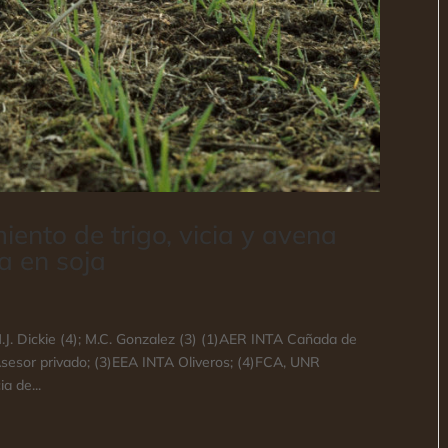
ento de trigo, vicia y avena
a en soja
); M.J. Dickie (4); M.C. Gonzalez (3) (1)AER INTA Cañada de
esor privado; (3)EEA INTA Oliveros; (4)FCA, UNR
a de...