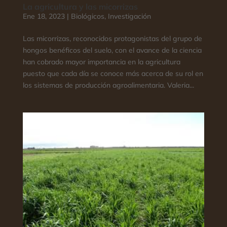
La agricultura y las micorrizas
Ene 18, 2023
|
Biológicos
,
Investigación
Las micorrizas, reconocidos protagonistas del grupo de
hongos benéficos del suelo, con el avance de la ciencia
han cobrado mayor importancia en la agricultura
puesto que cada día se conoce más acerca de su rol en
los sistemas de producción agroalimentaria. Valeria...