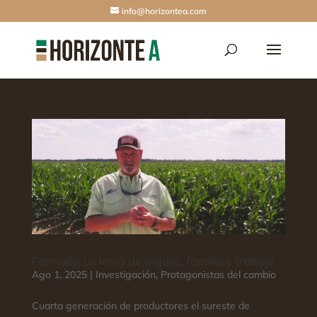
info@horizontea.com
Farmally, un lema de orgullo, familia y trabajo
Ago 1, 2025
|
Investigación
,
Protagonistas del cambio
Cuarta generación de productores el sureste de