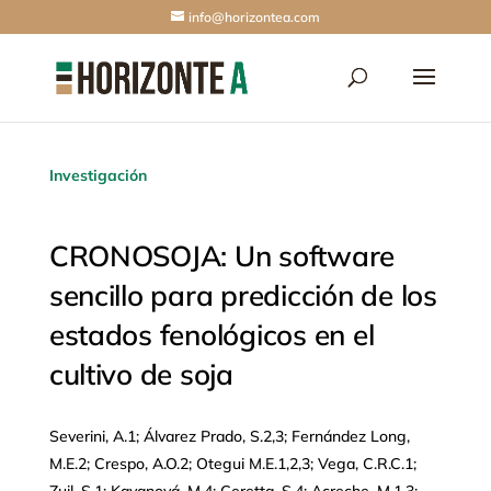
info@horizontea.com
Investigación
CRONOSOJA: Un software
sencillo para predicción de los
estados fenológicos en el
cultivo de soja
Severini, A.1; Álvarez Prado, S.2,3; Fernández Long,
M.E.2; Crespo, A.O.2; Otegui M.E.1,2,3; Vega, C.R.C.1;