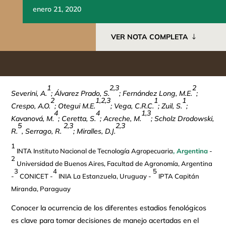
enero 21, 2020
VER NOTA COMPLETA
1
2,3
2
Severini, A.
; Álvarez Prado, S.
; Fernández Long, M.E.
;
2
1,2,3
1
1
Crespo, A.O.
; Otegui M.E.
; Vega, C.R.C.
; Zuil, S.
;
4
4
1,3
Kavanová, M.
; Ceretta, S.
; Acreche, M.
; Scholz Drodowski,
5
2,3
2,3
R.
, Serrago, R.
; Miralles, D.J.
1
INTA Instituto Nacional de Tecnología Agropecuaria
, Argentina
-
2
Universidad de Buenos Aires, Facultad de Agronomía, Argentina
3
4
5
-
CONICET -
INIA La Estanzuela, Uruguay -
IPTA Capitán
Miranda, Paraguay
Conocer la ocurrencia de los diferentes estadios fenológicos
es clave para tomar decisiones de manejo acertadas en el