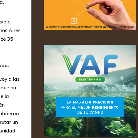
a.
ible.
nos Aires
ace 35
ada.
voy a las
 que no
e la
án
abrieran
rutar un
tunidad