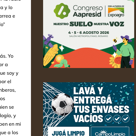
a y lo
arrea e
lo”
ás. Yo
ar a
ue soy y
or el
mberos,
los
uien se
logía, y
iben en mi
ue a los