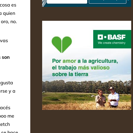
 cosa es
a quien
oro, no.
evas
s son
 gusta
rse y a
nacés
nooo me
ketch
 se hace