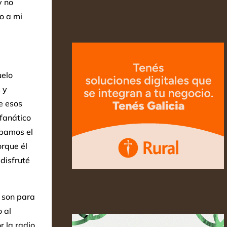
y no
o a mi
uelo
 y
e esos
fanático
ábamos el
rque él
disfruté
s son para
o al
r la radio