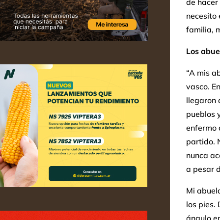
de hacer
necesito 
familia,
Los abuel
“A mis ab
vasco. E
llegaron
pueblos y
enfermo 
partido.
nunca ac
a pesar d
Mi abuela
los pies.
ángulo en