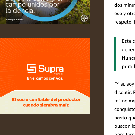
dos minut
eso y otr
respeto. 
Este 
genera
Nunc
para 
“Y sí, so
discutir.
mí no me
conquista
hasta que
buscan la
pero ter