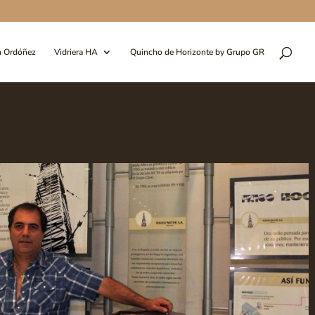
n Ordóñez
Vidriera HA
Quincho de Horizonte by Grupo GR