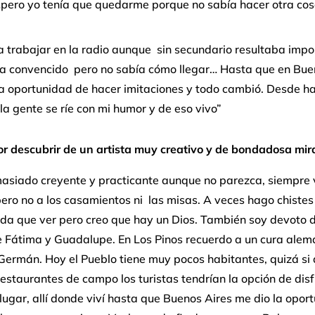
pero yo tenía que quedarme porque no sabía hacer otra cos
a trabajar en la radio aunque sin secundario resultaba impos
a convencido pero no sabía cómo llegar… Hasta que en Bue
la oportunidad de hacer imitaciones y todo cambió. Desde h
la gente se ríe con mi humor y de eso vivo”
r descubrir de un artista muy creativo y de bondadosa mir
asiado creyente y practicante aunque no parezca, siempre 
pero no a los casamientos ni las misas. A veces hago chistes
da que ver pero creo que hay un Dios. También soy devoto d
e Fátima y Guadalupe. En Los Pinos recuerdo a un cura alem
Germán. Hoy el Pueblo tiene muy pocos habitantes, quizá si 
estaurantes de campo los turistas tendrían la opción de disf
ugar, allí donde viví hasta que Buenos Aires me dio la opor