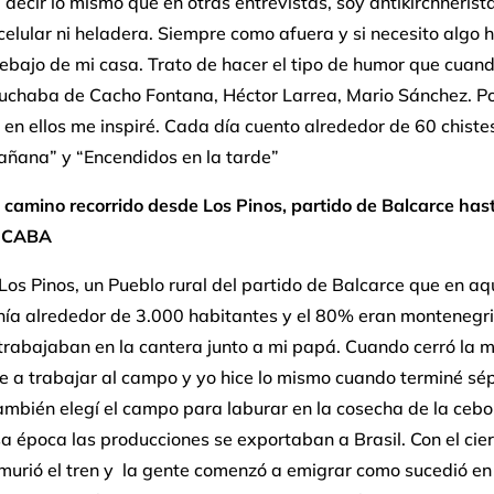
 decir lo mismo que en otras entrevistas, soy antikirchnerista
 celular ni heladera. Siempre como afuera y si necesito algo 
ebajo de mi casa. Trato de hacer el tipo de humor que cuan
cuchaba de Cacho Fontana, Héctor Larrea, Mario Sánchez. P
 en ellos me inspiré. Cada día cuento alrededor de 60 chiste
ñana” y “Encendidos en la tarde”
 camino recorrido desde Los Pinos, partido de Balcarce has
n CABA
Los Pinos, un Pueblo rural del partido de Balcarce que en aq
nía alrededor de 3.000 habitantes y el 80% eran montenegr
trabajaban en la cantera junto a mi papá. Cuando cerró la 
e a trabajar al campo y yo hice lo mismo cuando terminé sé
mbién elegí el campo para laburar en la cosecha de la cebol
sa época las producciones se exportaban a Brasil. Con el cier
murió el tren y la gente comenzó a emigrar como sucedió en