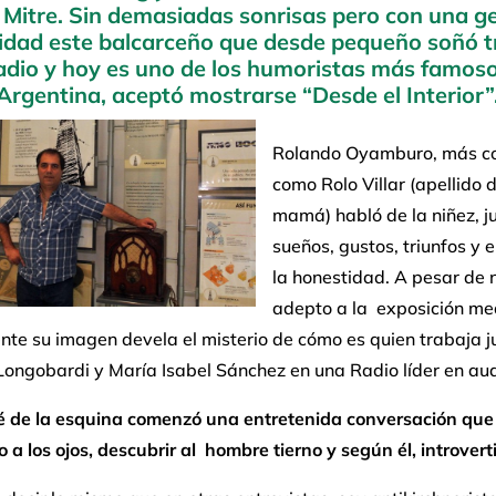
 Mitre. Sin demasiadas sonrisas pero con una g
idad este balcarceño que desde pequeño soñó t
radio y hoy es uno de los humoristas más famoso
Argentina, aceptó mostrarse “Desde el Interior”
Rolando Oyamburo, más c
como Rolo Villar (apellido 
mamá) habló de la niñez, j
sueños, gustos, triunfos y e
la honestidad. A pesar de 
adepto a la exposición med
te su imagen devela el misterio de cómo es quien trabaja j
ongobardi y María Isabel Sánchez en una Radio líder en aud
fé de la esquina comenzó una entretenida conversación que
 a los ojos, descubrir al hombre tierno y según él, introvert