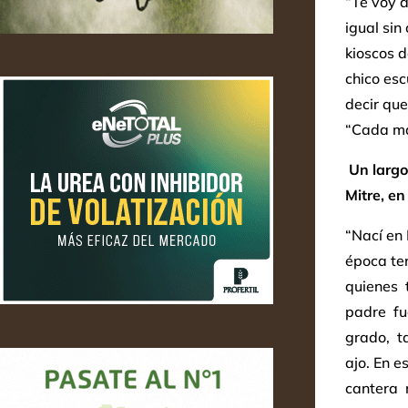
“Te voy a
igual sin
kioscos d
chico es
decir que
“Cada ma
Un largo
Mitre, e
“Nací en 
época te
quienes 
padre fu
grado, ta
ajo. En e
cantera 