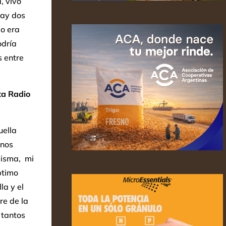
, vivo
hay dos
do era
odría
s entre
ta Radio
uella
inos
misma, mi
ptimo
la y el
re de la
 tantos