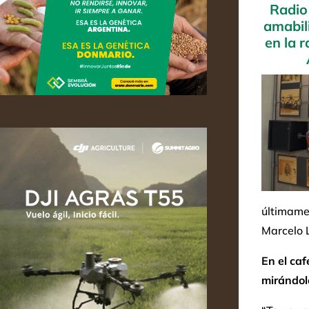
Radio
amabil
en la 
últimamen
Marcelo L
En el ca
mirándolo