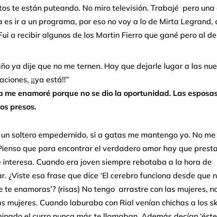
os te están puteando. No miro televisión. Trabajé pero una
a es ir a un programa, por eso no voy a lo de Mirta Legrand, 
Fui a recibir algunos de los Martin Fierro que gané pero al de 
año ya dije que no me ternen. Hay que dejarle lugar a las nu
ciones, ¡¡ya está!!”
a
me enamoré porque no se dio la oportunidad. Las esposa
los presos.
y un soltero empedernido, si a gatas me mantengo yo. No me
 Pienso que para encontrar el verdadero amor hay que presta
 interesa. Cuando era joven siempre rebotaba a la hora de
r. ¿Viste esa frase que dice ‘El cerebro funciona desde que 
 te enamoras’? (risas) No tengo arrastre con las mujeres, 
s mujeres. Cuando laburaba con Rial venían chichas a los s
minado el curro nunca más te llamaban. Además decían ‘éste