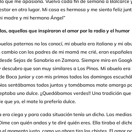
 lo que me apasiona. Vuelvo cada fin de semana a Balcarce 
estar en otro lugar. Mi casa es hermosa y me siento feliz junt
 mi madre y mi hermano Ángel”
os, aquellos que inspiraron el amor por la radio y el humor
uelos paternos no los conocí, mi abuela era italiana y mi ab
n cambio con los padres de mi mamá me crié, eran españoles
 desde Sejas de Sanabria en Zamora. Siempre miro en Googl
 descubro que son muy similares a Los Pinos. Mi abuelo era 
de Boca Junior y con mis primos todos los domingos escuch
 Nos sentábamos todos juntos y tomábamos mate amargo po
eptaba uno dulce. ¡¡Quedábamos verdes!! Una tradición que 
e que yo, el mate lo prefería dulce.
 era ciega y para cada situación tenía un dicho. Las media
 Dime con quién andas y te diré quién eres. Ella tiraba el dich
 el momento justo, como yo ahora tiro los chistes. El amor po