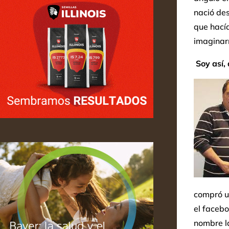
nació de
que hací
imaginarm
Soy así,
compró un
el facebo
nombre l