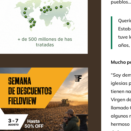
pueblos…
Querí
Estab
tuve 
años, 
Mucho po
“Soy dem
iglesias 
tienen na
Virgen d
llamado 
algunos r
hermoso l