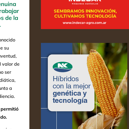
enuina
rabajar
s de la
.
onocido
de su
uventud,
l valor de
no ser
iática,
unto a
iencia.
 permitió
ido.