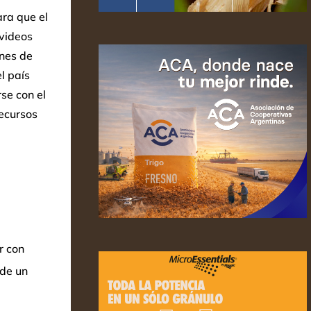
ara que el
videos
ones de
l país
se con el
ecursos
r con
 de un