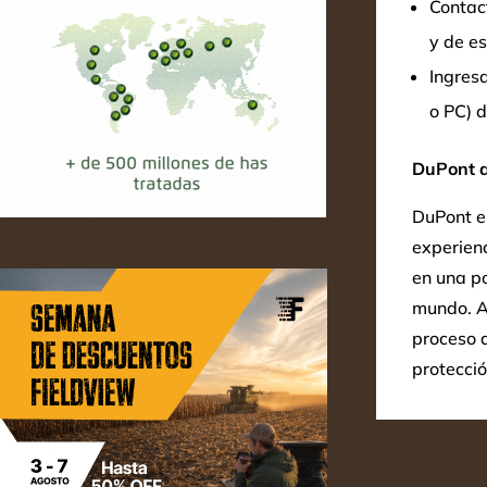
Contac
y de e
Ingres
o PC) d
DuPont a
DuPont es
experienc
en una po
mundo. A
proceso 
protecció