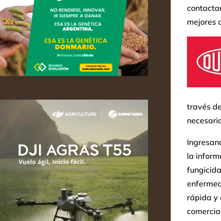
contactar
mejores c
través de
necesaria
Ingresan
la inform
fungicida
enfermed
rápida y 
comercia