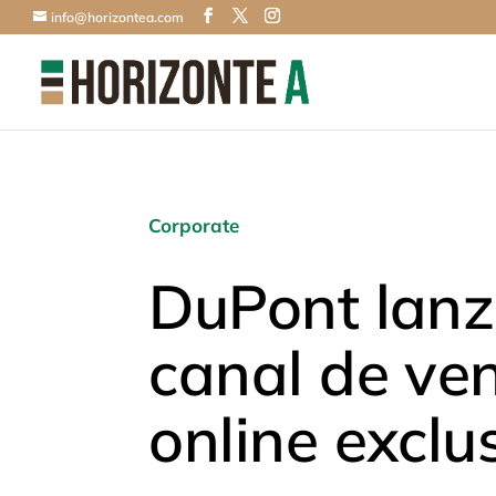
info@horizontea.com
Corporate
DuPont lanz
canal de ve
online exclu