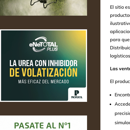
El sitio 
producto
ilustrati
aplicacio
para que 
Distribu
logísticos
Las venta
El produc
Encont
Accede
precisi
simulad