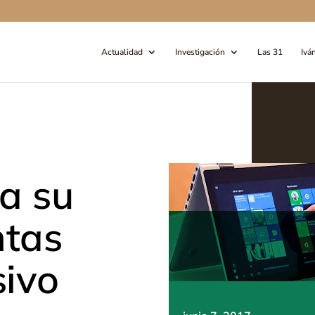
Actualidad
Investigación
Las 31
Ivá
a su
ntas
sivo