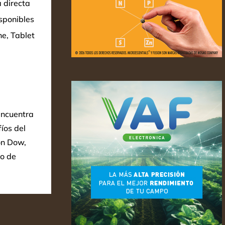
 directa
sponibles
e, Tablet
encuentra
íos del
on Dow,
do de