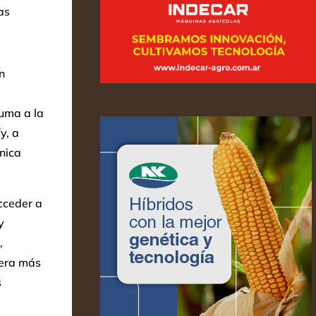
as
n
suma a la
y, a
nica
cceder a
y
,
nera más
s