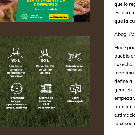
que lo re
escena 
que la cu
Abog. (Ms
Hace poc
pueblo en
cosecha. 
máquina 
define a 
georrefer
empezar,
primer co
estimació
la cosec