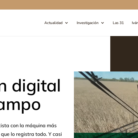
Actualidad
Investigación
Las 31
Ivá
n digital
 campo
atista con la máquina más
ue lo registra todo. Y casi