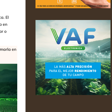
a. El
o en
ar o
rmarla en