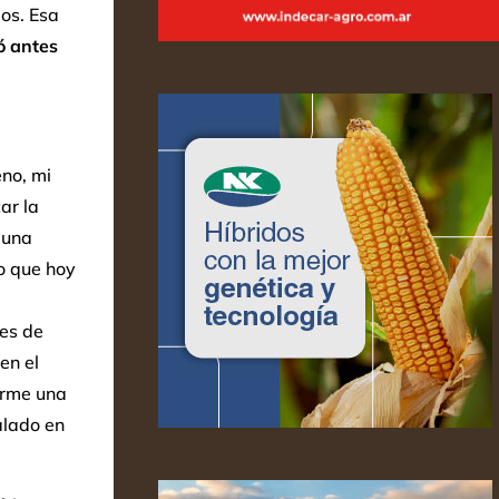
dos. Esa
gó antes
no, mi
ar la
 una
o que hoy
tes de
en el
irme una
alado en