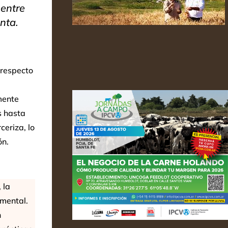
 entre
nta.
 respecto
mente
s hasta
ceriza, lo
ón.
 la
amental.
n