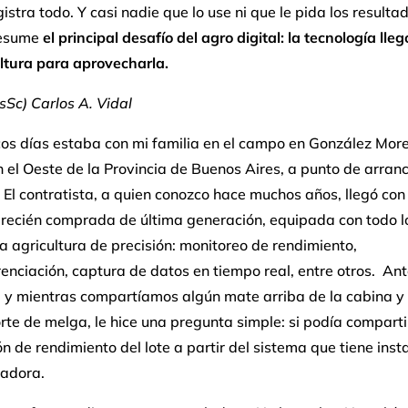
gistra todo. Y casi nadie que lo use ni que le pida los resulta
resume
el principal desafío del agro digital: la tecnología lle
ltura para aprovecharla.
Sc) Carlos A. Vidal
os días estaba con mi familia en el campo en González More
 el Oeste de la Provincia de Buenos Aires, a punto de arranc
El contratista, a quien conozco hace muchos años, llegó con
recién comprada de última generación, equipada con todo l
la agricultura de precisión: monitoreo de rendimiento,
enciación, captura de datos en tiempo real, entre otros. An
 y mientras compartíamos algún mate arriba de la cabina y 
rte de melga, le hice una pregunta simple: si podía compart
n de rendimiento del lote a partir del sistema que tiene inst
hadora.