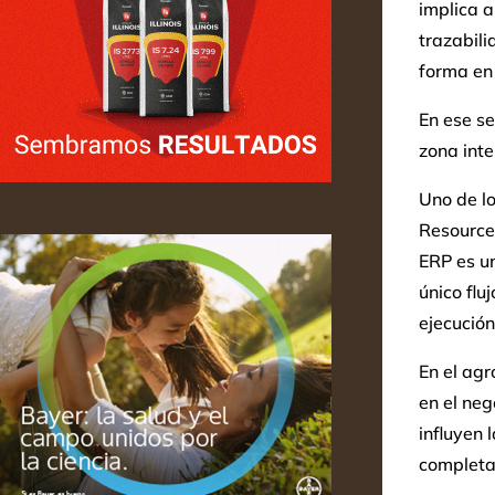
implica a
trazabili
forma en 
En ese s
zona inte
Uno de lo
Resource 
ERP es u
único flu
ejecución
En el agr
en el neg
influyen 
completa,