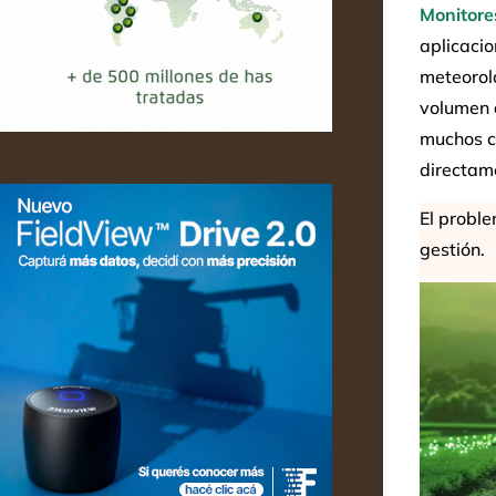
Monitore
aplicacio
meteoroló
volumen 
muchos c
directam
El proble
gestión.