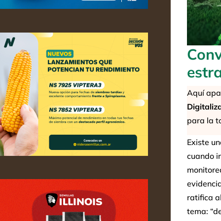
Conv
estr
Aquí apar
Digitaliz
para la t
Existe un
cuando i
monitorea
evidencia
ratifica 
tema: “de