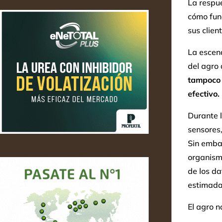
La respue
cómo fun
sus clien
La escena
del agro 
tampoco 
efectivo.
Durante l
sensores,
Sin embar
organismo
de los d
estimada 
El agro n