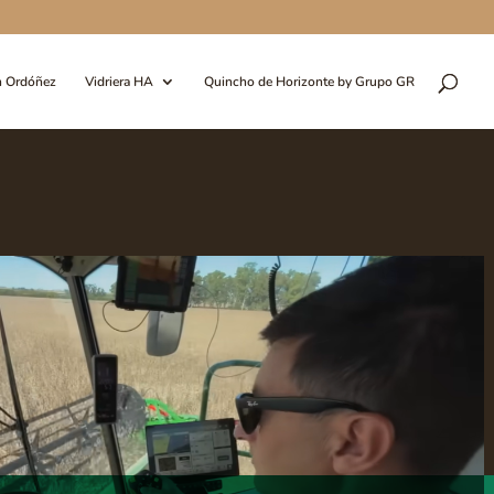
n Ordóñez
Vidriera HA
Quincho de Horizonte by Grupo GR