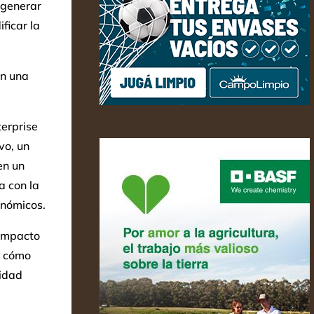
 generar
ficar la
en una
terprise
vo, un
en un
a con la
onómicos.
 impacto
r cómo
lidad