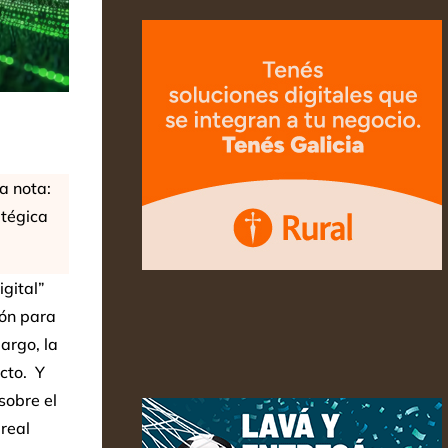
a nota:
atégica
gital”
ión para
argo, la
cto. Y
sobre el
 real