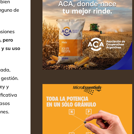
 bien
nguno de
nsiones
, pero
 y su uso
cada,
 gestión.
ey y
ficativa
casos
ones.