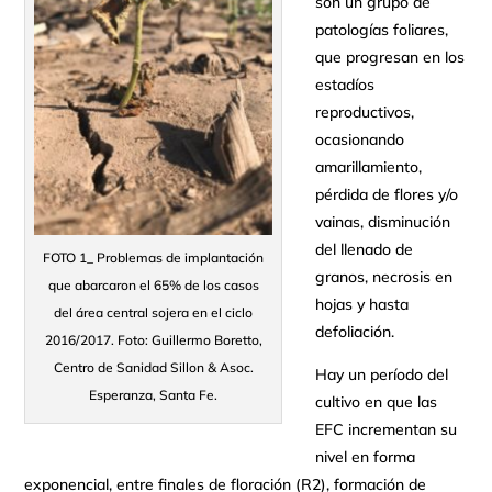
son un grupo de
patologías foliares,
que progresan en los
estadíos
reproductivos,
ocasionando
amarillamiento,
pérdida de flores y/o
vainas, disminución
del llenado de
FOTO 1_ Problemas de implantación
granos, necrosis en
que abarcaron el 65% de los casos
hojas y hasta
del área central sojera en el ciclo
defoliación.
2016/2017. Foto: Guillermo Boretto,
Centro de Sanidad Sillon & Asoc.
Hay un período del
Esperanza, Santa Fe.
cultivo en que las
EFC incrementan su
nivel en forma
exponencial, entre finales de floración (R2), formación de