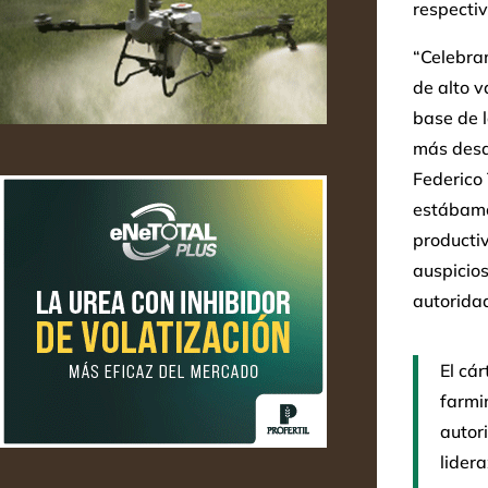
respecti
“Celebra
de alto 
base de l
más desar
Federico
estábamo
producti
auspicios
autoridad
El cá
farmi
autori
lider