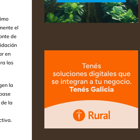
ximo
mente el
onte de
lidación
ar en
ra las
gen la
 base
de la
ctiva.