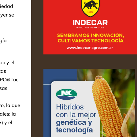
ciedad
ayer se
gía
po y el
tas
SPC® fue
rsas
o, la que
les: la
 y el