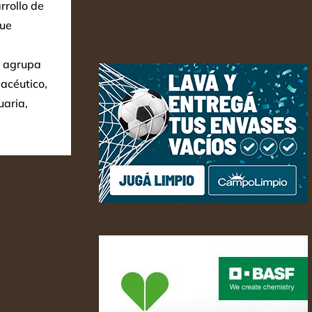
rrollo de
que
B agrupa
acéutico,
uaria,