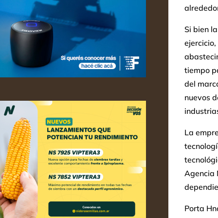
alrededo
Si bien 
ejercicio
abasteci
tiempo pa
del marco
nuevos de
industria
La empres
tecnolog
tecnológ
Agencia 
dependien
Porta Hn