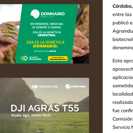
Córdoba,
entre las
publicó e
Agroindus
biotecnol
denomina
Esta apro
aprovech
aplicaci
sometido
localidad
realizado
fue confi
Comisión
Servicio