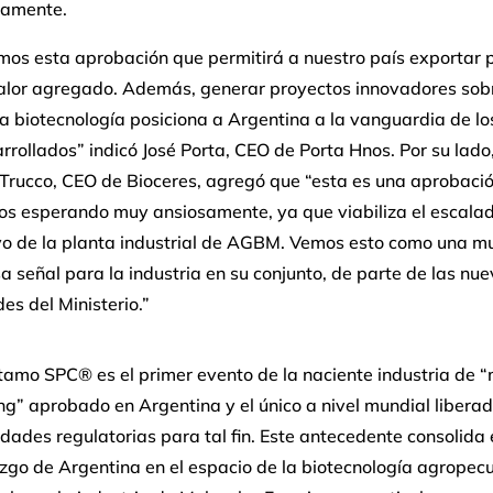
vamente.
mos esta aprobación que permitirá a nuestro país exportar 
valor agregado. Además, generar proyectos innovadores sobr
a biotecnología posiciona a Argentina a la vanguardia de lo
rollados” indicó José Porta, CEO de Porta Hnos. Por su lado
 Trucco, CEO de Bioceres, agregó que “esta es una aprobaci
s esperando muy ansiosamente, ya que viabiliza el escala
vo de la planta industrial de AGBM. Vemos esto como una m
a señal para la industria en su conjunto, de parte de las nu
es del Ministerio.”
rtamo SPC® es el primer evento de la naciente industria de “
ng” aprobado en Argentina y el único a nivel mundial liberad
dades regulatorias para tal fin. Este antecedente consolida 
azgo de Argentina en el espacio de la biotecnología agropec