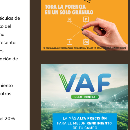
léculas de
so del
na
resenta
es,
zación de
miento
otros
 el 20%
n