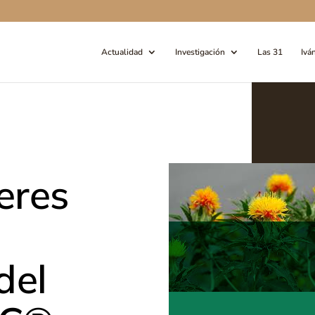
Actualidad
Investigación
Las 31
Ivá
eres
del