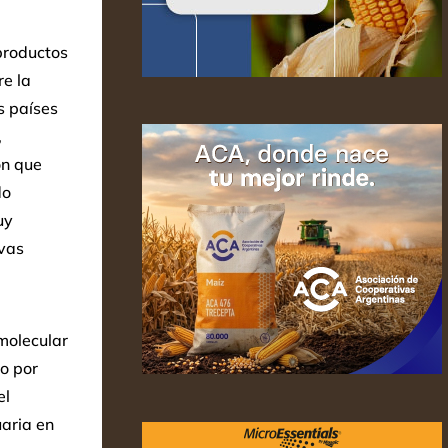
productos
e la
s países
,
ón que
do
uy
evas
molecular
o por
el
uaria en