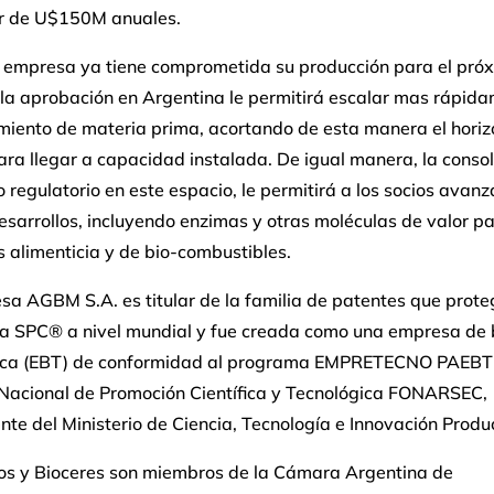
r de U$150M anuales.
la empresa ya tiene comprometida su producción para el pró
, la aprobación en Argentina le permitirá escalar mas rápida
miento de materia prima, acortando de esta manera el horiz
ra llegar a capacidad instalada. De igual manera, la conso
 regulatorio en este espacio, le permitirá a los socios avanz
sarrollos, incluyendo enzimas y otras moléculas de valor pa
s alimenticia y de bio-combustibles.
a AGBM S.A. es titular de la familia de patentes que prote
ía SPC® a nivel mundial y fue creada como una empresa de
ica (EBT) de conformidad al programa EMPRETECNO PAEBT 
Nacional de Promoción Científica y Tecnológica FONARSEC,
te del Ministerio de Ciencia, Tecnología e Innovación Produ
os y Bioceres son miembros de la Cámara Argentina de