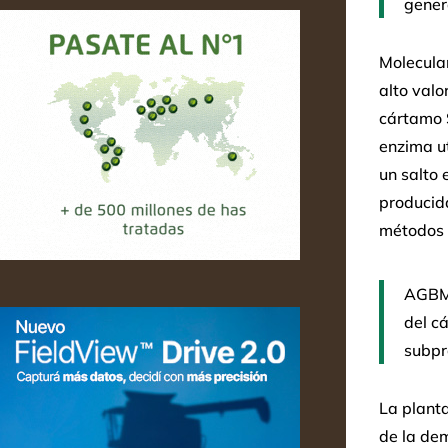
genera
Molecular
alto valo
cártamo 
enzima u
un salto 
producida
métodos 
AGBM 
del c
subpr
La plant
de la de