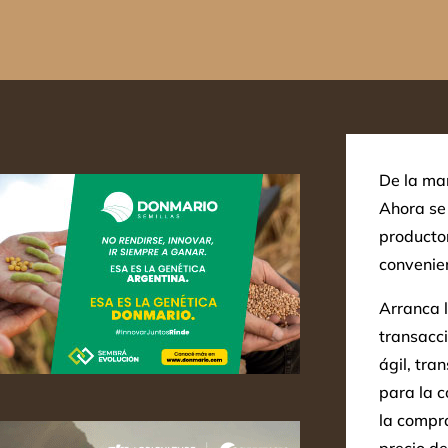
De la ma
Ahora se
productor
convenie
Arranca 
transacc
ágil, tra
para la 
la compra