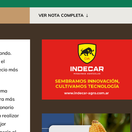
VER NOTA COMPLETA
nando.
 el
recio más
orma
era más
ionario
 realizar
jor