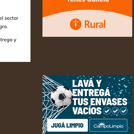
l sector
gro.
ntrega y