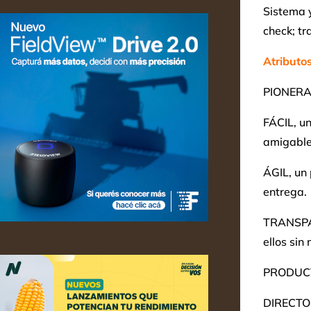
Sistema y
check; tr
Atributo
PIONERA,
FÁCIL, u
amigable
ÁGIL, un 
entrega.
TRANSPAR
ellos sin
PRODUCTO
DIRECTO 