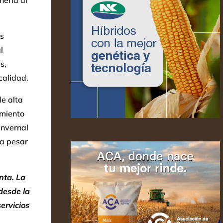
nería al
s
l
s,
calidad.
de alta
amiento
invernal
 a pesar
nta. La
 desde la
servicios