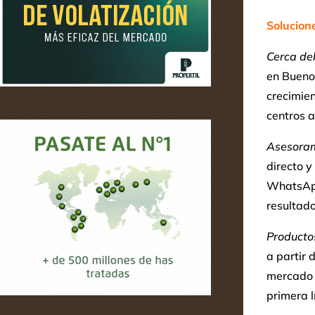
Solucion
Cerca de
en Buenos
crecimie
centros a
Asesoram
directo y
WhatsA
resultado
Productos
a partir 
mercado y
primera l