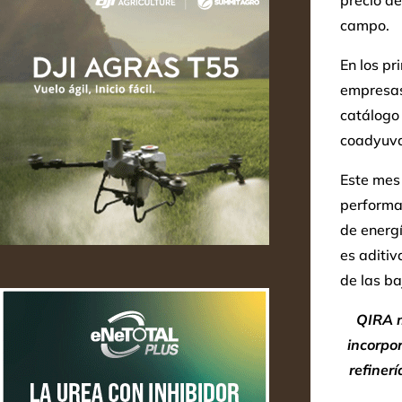
precio de
campo.
En los p
empresas 
catálogo 
coadyuva
Este mes 
performa
de energí
es aditi
de las b
QIRA m
incorpor
refinerí