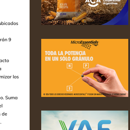
 ubicados
arán 9
tacto
a
mizar los
po. Suma
el
s de
.