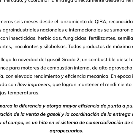
l mercado, y coordinar la entrega directamente desde la refi
rimeros seis meses desde el lanzamiento de QIRA, reconocida
agroindustriales nacionales e internacionales se sumaron a
con insecticidas, herbicidas, fungicidas, fertilizantes, semilla
ntes, inoculantes y silobolsas. Todos productos de máxima 
llega la novedad del gasoil Grado 2, un combustible diesel 
nce para motores de combustión interna, de alto aprovech
a, con elevado rendimiento y eficiencia mecánica. En época 
vado con
flow improvers
, que logran mantener el rendimiento
ajas temperaturas.
arca la diferencia y otorga mayor eficiencia de punta a pu
ación de la venta de gasoil y la coordinación de la entrega
a al campo, es un hito en el sistema de comercialización de 
agropecuarios.