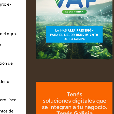
ro; e-
del agro.
a
ción de
der a
ra línea.
ntos de