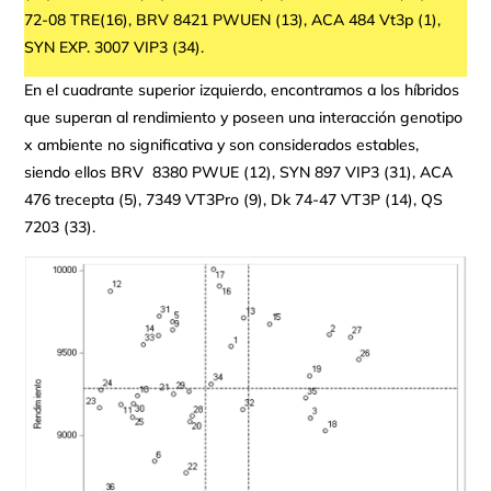
72-08 TRE(16), BRV 8421 PWUEN (13), ACA 484 Vt3p (1),
SYN EXP. 3007 VIP3 (34).
En el cuadrante superior izquierdo, encontramos a los híbridos
que superan al rendimiento y poseen una interacción genotipo
x ambiente no significativa y son considerados estables,
siendo ellos BRV 8380 PWUE (12), SYN 897 VIP3 (31), ACA
476 trecepta (5), 7349 VT3Pro (9), Dk 74-47 VT3P (14), QS
7203 (33).