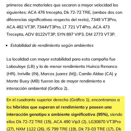
primeros diez materiales que secaron a mayor velocidad los
siguientes: ACA 476 trecepta, Dk 72-72 TRE, (ambos dos con
diferencias significativas respecto del resto), 7349 VT3Pro,
ACA 482 VT3P, 7344VT3Pro, LT 721 VT4Pro, ACA 473
Trecepta, ADV 8122VT3P, SYN 897 VIP3, DM 2773 VT3P.
Estabilidad de rendimiento según ambientes
La localidad con mayor estabilidad para esta campaña fue
Laboulaye (LB) y la de menor rendimiento Huinca Renanco
(HR). Inriville (IN), Marcos Juarez (MJ), Camilo Aldao (CA) y
Monte Buey (MB) fueron las de mayor rendimiento e
interacción ambiental (Gráfico 2).
En el cuadrante superior derecho (Gráfico 1), encontramos a
los
híbridos que superan al rendimiento y poseen una
interacción genotipo x ambiente significativa (95%),
siendo
ellos Dk 72-72 TRE (15), ACA 490 Vip3 (2), LG30870 VT3Pro
(27), NXM 1122 (26), IS 799 TRE (19), Dk 73-03 TRE (17), Dk