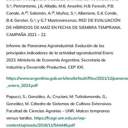
S.⁵; Pietrantonio, J.6; Alladio, M.6; Anselmi, H.8; Feresín, P.8;
Canale, A.¹⁰; Salomón, A.¹⁰; Muñoz, S.⁴; Alberione, E.4; Conde,
B.4; Gerster, G.⁴; y G.7 Mastrovincenzo. RED DE EVALUACIÓN
DE HÍBRIDOS DE MAÍZ EN FECHA DE SIEMBRA TEMPRANA.
CAMPAÑA 2021 – 22.
Informe de Panorama Agroindustrial. Evolución de los
principales indicadores de la actividad agroindustrial Enero
2023. Ministerio de Economía Argentina. Secretaria de
Industria y Desarrollo Productivo. CEP XXI.
https://www.argentina.gob.ar/sites/default/files/2021/12/panor
_enero_2023.pdf
Papucci, S.; González, A.; Cruciani, M; Tuttolomondo, G.;
González, M. Cátedra de Sistemas de Cultivos Extensivos
Facultad de Ciencias Agrarias – UNR. Maíces tempranos
versus tardíos.
https://fcagr.unr.edu.ar/wp-
content/uploads/2016/11/5AM46.pdf