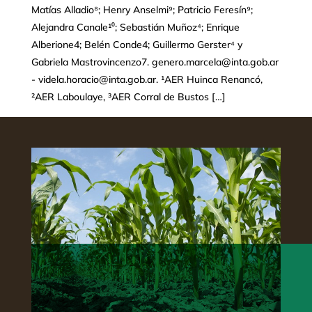
Matías Alladio⁸; Henry Anselmi⁹; Patricio Feresín⁹;
Alejandra Canale¹⁰; Sebastián Muñoz⁴; Enrique
Alberione4; Belén Conde4; Guillermo Gerster⁴ y
Gabriela Mastrovincenzo7. genero.marcela@inta.gob.ar
- videla.horacio@inta.gob.ar. ¹AER Huinca Renancó,
²AER Laboulaye, ³AER Corral de Bustos […]