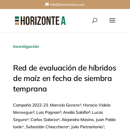
info@horizontea.com
Investigación
Red de evaluación de híbridos
de maíz en fecha de siembra
temprana
Campaña 2022-23. Marcela Genero¹; Horacio Videla
Mensegue²; Luis Pagnan³; Analía Salafia²; Lucas
Segura⁴; Carlos Galarza⁴; Alejandra Masino, Juan Pablo
Ioele⁵, Sebastián Chiacchiera⁶; Julio Pietrantonio⁷;