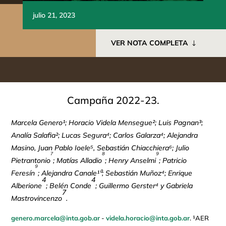
julio 21, 2023
VER NOTA COMPLETA
Campaña 2022-23.
Marcela Genero¹; Horacio Videla Mensegue²; Luis Pagnan³;
Analía Salafia²; Lucas Segura⁴; Carlos Galarza⁴; Alejandra
Masino, Juan Pablo Ioele⁵, Sebastián Chiacchiera⁶; Julio
⁷
⁸
⁹
Pietrantonio
; Matías Alladio
; Henry Anselmi
; Patricio
⁹
Feresín
; Alejandra Canale¹⁰; Sebastián Muñoz⁴; Enrique
4
4
Alberione
; Belén Conde
; Guillermo Gerster⁴ y Gabriela
7
Mastrovincenzo
.
genero.marcela@inta.gob.ar
-
videla.horacio@inta.gob.ar
. ¹AER