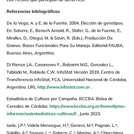
Referencias bibliográficas
De la Vega, A. y E. de la Fuente. 2004. Elección de genotipos.
En: Satorre, E., Benech Arnold, R., Slafer, G., de la Fuente, E.,
Miralles, D., Otegui, M. & Savin, R. (Eds.), Producción De
Granos. Bases Funcionales Para Su Manejo. Editorial FAUBA,
Buenos Aires, Argentina.
Di Rienzo J.A., Casanoves F., Balzarini M.G., Gonzalez L.,
Tablada M., Robledo C.W. InfoStat Versión 2019. Centro de
Transferencia InfoStat, FCA, Universidad Nacional de Córdoba,
Argentina. URL
http://www.infostat.com.ar
.
Estadística de Cultivos por Campaña. BCCBA. Bolsa de
Cereales de Córdoba.
https://www.bccba.org.ar/home/dptos-
informacion/estadisticas-cultivos/#
. Junio 2023.
Ioele, J.P.¹; Videla Mensegue, H.²; Genero, M.³; Pagnan, L.⁹;
Salafia, A.²; Segura, L.⁴; Galarza, C.⁴; Masino, A.¹; Chiacchiera,