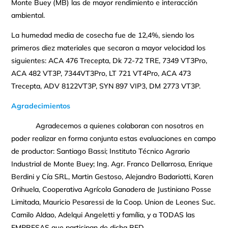
Monte Buey (MB) las de mayor rendimiento e interacción
ambiental.
La humedad media de cosecha fue de 12,4%, siendo los
primeros diez materiales que secaron a mayor velocidad los
siguientes: ACA 476 Trecepta, Dk 72-72 TRE, 7349 VT3Pro,
ACA 482 VT3P, 7344VT3Pro, LT 721 VT4Pro, ACA 473
Trecepta, ADV 8122VT3P, SYN 897 VIP3, DM 2773 VT3P.
Agradecimientos
Agradecemos a quienes colaboran con nosotros en
poder realizar en forma conjunta estas evaluaciones en campo
de productor: Santiago Bassi; Instituto Técnico Agrario
Industrial de Monte Buey; Ing. Agr. Franco Dellarrosa, Enrique
Berdini y Cía SRL, Martin Gestoso, Alejandro Badariotti, Karen
Orihuela, Cooperativa Agrícola Ganadera de Justiniano Posse
Limitada, Mauricio Pesaressi de la Coop. Union de Leones Suc.
Camilo Aldao, Adelqui Angeletti y família, y a TODAS las
EMPRESAS que participan de dicha RED.