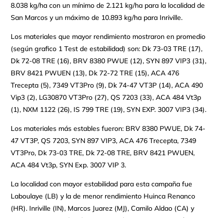
8.038 kg/ha con un mínimo de 2.121 kg/ha para la localidad de
San Marcos y un máximo de 10.893 kg/ha para Inriville.
Los materiales que mayor rendimiento mostraron en promedio
(según grafico 1 Test de estabilidad) son: Dk 73-03 TRE (17),
Dk 72-08 TRE (16), BRV 8380 PWUE (12), SYN 897 VIP3 (31),
BRV 8421 PWUEN (13), Dk 72-72 TRE (15), ACA 476
Trecepta (5), 7349 VT3Pro (9), Dk 74-47 VT3P (14), ACA 490
Vip3 (2), LG30870 VT3Pro (27), QS 7203 (33), ACA 484 Vt3p
(1), NXM 1122 (26), IS 799 TRE (19), SYN EXP. 3007 VIP3 (34).
Los materiales más estables fueron: BRV 8380 PWUE, Dk 74-
47 VT3P, QS 7203, SYN 897 VIP3, ACA 476 Trecepta, 7349
VT3Pro, Dk 73-03 TRE, Dk 72-08 TRE, BRV 8421 PWUEN,
ACA 484 Vt3p, SYN Exp. 3007 VIP 3.
La localidad con mayor estabilidad para esta campaña fue
Laboulaye (LB) y la de menor rendimiento Huinca Renanco
(HR). Inriville (IN), Marcos Juarez (MJ), Camilo Aldao (CA) y