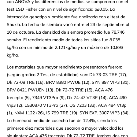
con ANOVA y las diferencias de medias se compararon con el
test LSD Fisher con un nivel de significancia p≤0.05. La
interacción genotipo x ambiente fue analizada con el test de
Shukla. La fecha de siembra varió entre el 23 de septiembre al
10 de octubre. La densidad de siembra promedio fue 78.746
sem/ha. El rendimiento medio de todos los sitios fue 8.038
kg/ha con un mínimo de 2.121kg/ha y un máximo de 10.893
kg/ha.
Los materiales que mayor rendimiento presentaron fueron:
(según grafico 2 Test de estabilidad) son: Dk 73-03 TRE (17),
Dk 72-08 TRE (16), BRV 8380 PWUE (12), SYN 897 VIP3 (31),
BRV 8421 PWUEN (13), Dk 72-72 TRE (15), ACA 476
trecepta (5), 7349 VT3Pro (9), Dk 74-47 VT3P (14), ACA 490
Vip3 (2), LG30870 VT3Pro (27), QS 7203 (33), ACA 484 Vt3p
(1), NXM 1122 (26), IS 799 TRE (19), SYN EXP. 3007 VIP3 (34).
La humedad media de cosecha fue de 12,4%, siendo los
primeros diez materiales que secaron a mayor velocidad los
siguientes: ACA 476 trecepta, Dk 72-72 TRE, (ambos dos con