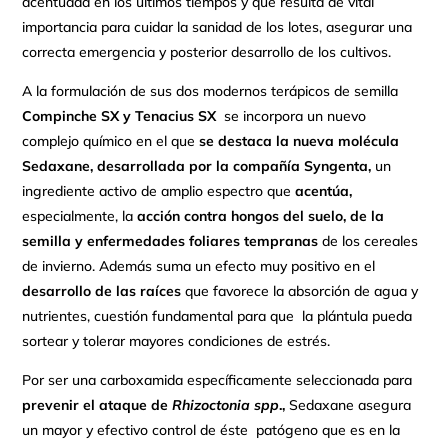
acentuada en los últimos tiempos y que resulta de vital
importancia para cuidar la sanidad de los lotes, asegurar una
correcta emergencia y posterior desarrollo de los cultivos.
A la formulación de sus dos modernos terápicos de semilla
Compinche SX y Tenacius SX
se incorpora un nuevo
complejo químico en el que
se destaca
la nueva molécula
S
edaxane, desarrollada por la compañía Syngenta
,
un
ingrediente activo de amplio espectro que
acentúa,
especialmente, la
acción contra hongos del suelo,
de la
semilla y enfermedades foliares tempranas
de los cereales
de invierno. Además suma un efecto muy positivo en el
desarrollo de las raíces
que favorece la absorción de agua y
nutrientes, cuestión fundamental para que la plántula pueda
sortear y tolerar mayores condiciones de estrés.
Por ser una carboxamida específicamente seleccionada para
prevenir el ataque de
R
hizoctonia spp
.,
Sedaxane asegura
un mayor y efectivo control de éste patógeno que es en la