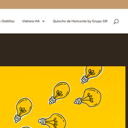
n Ordóñez
Vidriera HA
Quincho de Horizonte by Grupo GR