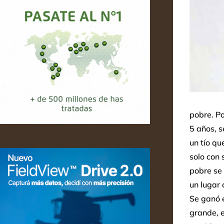
pobre. P
5 años, s
un tío qu
solo con 
pobre se 
un lugar 
Se ganó e
grande, 