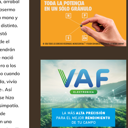
a, arrabal
as
ermo
la mano y
distinto.
está
de el
vendrán
 nació
ro a los
rno cuando
a, vivía
-. Así
se hizo
simpatía.
 de
en una