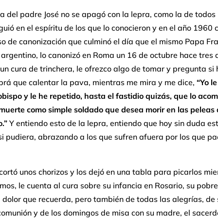
ia del padre José no se apagó con la lepra, como la de todos 
guió en el espíritu de los que lo conocieron y en el año 1960
o de canonización que culminó el día que el mismo Papa Fra
 argentino, lo canonizó en Roma un 16 de octubre hace tres 
 un cura de trinchera, le ofrezco algo de tomar y pregunta si
brá que calentar la pava, mientras me mira y me dice,
“Yo le
obispo y le he repetido, hasta el fastidio quizás, que lo ac
 muerte como simple soldado que desea morir en las peleas 
o.”
Y entiendo esto de la lepra, entiendo que hoy sin duda es
si pudiera, abrazando a los que sufren afuera por los que p
cortó unos chorizos y los dejó en una tabla para picarlos mie
os, le cuenta al cura sobre su infancia en Rosario, su pobre
 dolor que recuerda, pero también de todas las alegrías, de 
comunión y de los domingos de misa con su madre, el sacerd