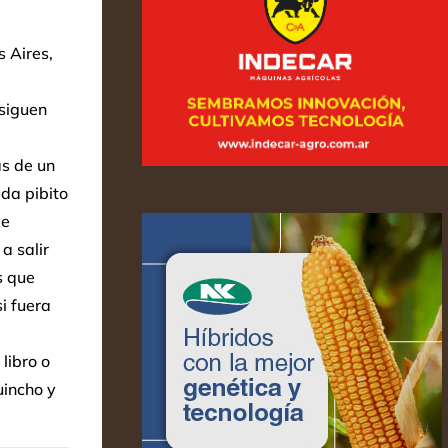
 Aires,
 siguen
s de un
da pibito
de
a salir
s que
i fuera
libro o
uincho y