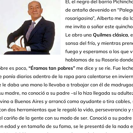
Él, el negro del barrio Pichinch
de antaño devenido en “Pale
g
rosari
gas
ino”, Alberto me da 
me invita a soñar este quincho 
Le abro una
Quilmes clásica
, 
sonsa del frío, y mientras pren
fuego y esperamos a los que 
hablamos de su Rosario donde
obre es poco,
“Éramos tan pobres”
me dice y se ríe. Fue leche
e ponía diarios adentro de la ropa para calentarse en invie
e le daba una mano lo llevaba a trabajar con él de madrugad
su madre, no conoció a su padre –sí lo hizo llegada su adultez
vino a Buenos Aires y arrancó como ayudante o tira cables, 
con dos herramientas que le regaló la vida, perseverancia y 
l cariño de la gente con su modo de ser. Conoció a su padre
en edad y en tamaño de su fama, se le presentó de la nada 