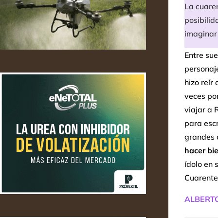
La cuare
posibilid
imaginar 
Entre sue
personaje
hizo reír
veces po
viajar a 
para escr
grandes 
hacer bi
ídolo en 
Cuarente
ALBERT