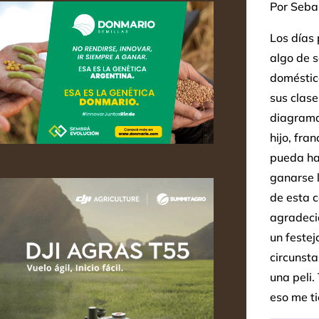
Por Sebas
Los días 
algo de s
doméstico
sus clase
diagrama
hijo, fra
pueda hac
ganarse l
de esta 
agradecid
un festej
circunsta
una peli.
eso me ti