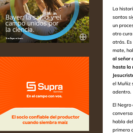
La histor
santos si
un proces
otro cura
atrás. Es
mate, ha
al señor 
hasta la
Jesucrist
el Muñiz 
adentro.
El Negro 
conversam
habla del
primera 