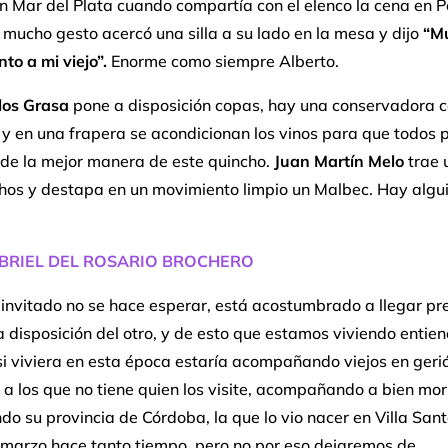
 Mar del Plata cuando compartía con el elenco la cena en Pe
 mucho gesto acercó una silla a su lado en la mesa y dijo
“M
nto a mi viejo”.
Enorme como siempre Alberto.
los Grasa
pone a disposición copas, hay una conservadora c
 y en una frapera se acondicionan los vinos para que todos
 de la mejor manera de este quincho.
Juan Martín Melo
trae 
hos y destapa en un movimiento limpio un Malbec. Hay algui
BRIEL DEL ROSARIO BROCHERO
 invitado no se hace esperar, está acostumbrado a llegar pre
 disposición del otro, y de esto que estamos viviendo entie
i viviera en esta época estaría acompañando viejos en geriá
 a los que no tiene quien los visite, acompañando a bien mori
do su provincia de Córdoba, la que lo vio nacer en Villa San
 marzo hace tanto tiempo, pero no por eso dejaremos de