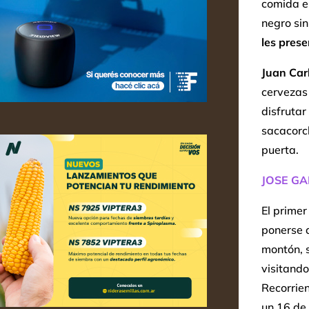
comida en
negro sin
les prese
Juan Car
cervezas
disfrutar
sacacorc
puerta.
JOSE GA
El primer
ponerse a
montón, s
visitando
Recorrien
un 16 de