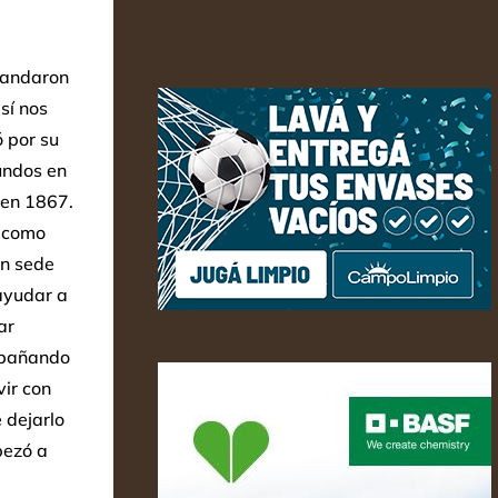
mandaron
sí nos
 por su
undos en
 en 1867.
a como
on sede
 ayudar a
ar
ompañando
vir con
 dejarlo
pezó a