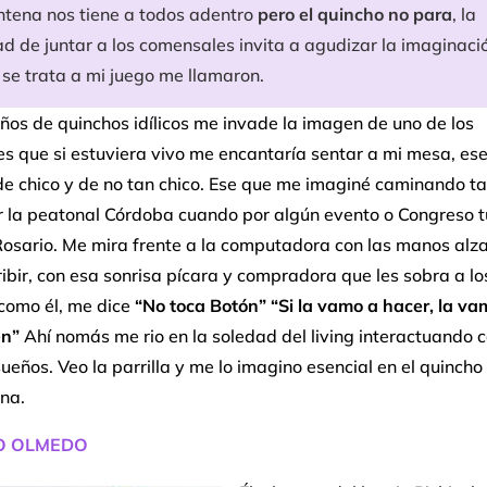
ntena nos tiene a todos adentro
pero el quincho no para
, la
ad de juntar a los comensales invita a agudizar la imaginació
se trata a mi juego me llamaron.
ños de quinchos idílicos me invade la imagen de uno de los
s que si estuviera vivo me encantaría sentar a mi mesa, es
 de chico y de no tan chico. Ese que me imaginé caminando t
r la peatonal Córdoba cuando por algún evento o Congreso 
Rosario. Me mira frente a la computadora con las manos alz
ibir, con esa sonrisa pícara y compradora que les sobra a lo
como él, me dice
“No toca Botón” “Si la vamo a hacer, la va
en”
Ahí nomás me rio en la soledad del living interactuando 
sueños. Veo la parrilla y me lo imagino esencial en el quincho
na.
O OLMEDO