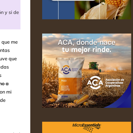
n y si de
e que me
antas
tuve que
adas
s
mo a
con mi
 de