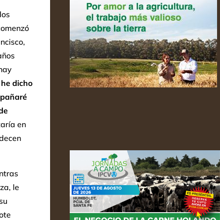
los
 comenzó
ncisco,
años
 hay
 he dicho
ompañaré
de
taría en
adecen
ntras
za, le
su
ote