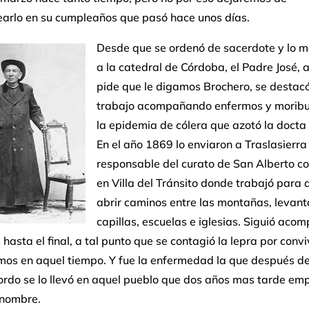
arlo en su cumpleaños que pasó hace unos días.
Desde que se ordenó de sacerdote y lo 
a la catedral de Córdoba, el Padre José, a
pide que le digamos Brochero, se destacó
trabajo acompañando enfermos y morib
la epidemia de cólera que azotó la docta
En el año 1869 lo enviaron a Traslasierr
responsable del curato de San Alberto c
en Villa del Tránsito donde trabajó para
abrir caminos entre las montañas, levant
capillas, escuelas e iglesias. Siguió ac
hasta el final, a tal punto que se contagió la lepra por convi
mos en aquel tiempo. Y fue la enfermedad la que después de
ordo se lo llevó en aquel pueblo que dos años mas tarde em
 nombre.