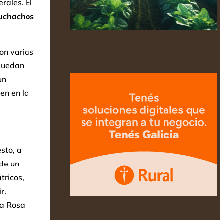
rales. El
uchachos
on varias
 puedan
un
en en la
sto, a
nde un
tricos,
r.
ta Rosa