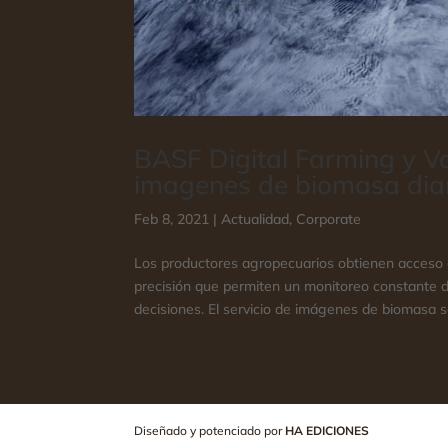
BASF Digital Farming y V
imagenes de biomasa dia
Feb 8, 2021
|
Actualidad
,
Corporate
Los productores agropecuarios obtienen acceso a
precisión que permiten un monitoreo constante de
decisiones. El servicio de imágenes de biomasa se
Diseñado y potenciado por
HA EDICIONES