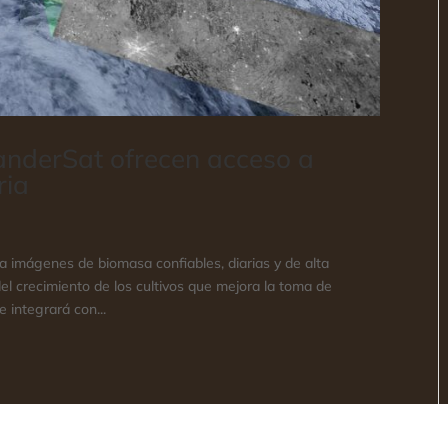
anderSat ofrecen acceso a
ria
 imágenes de biomasa confiables, diarias y de alta
l crecimiento de los cultivos que mejora la toma de
 integrará con...