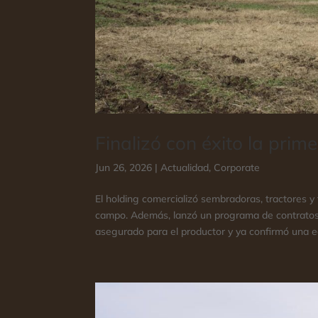
Finalizó con éxito la pri
Jun 26, 2026
|
Actualidad
,
Corporate
El holding comercializó sembradoras, tractores y
campo. Además, lanzó un programa de contratos
asegurado para el productor y ya confirmó una edi