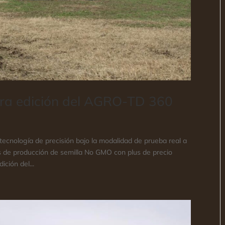
mera edición del AGRO-TD 360
 tecnología de precisión bajo la modalidad de prueba real a
 de producción de semilla No GMO con plus de precio
ción del...