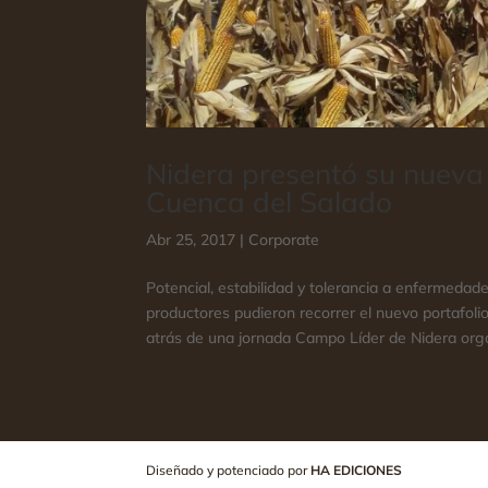
Nidera presentó su nueva 
Cuenca del Salado
Abr 25, 2017
|
Corporate
Potencial, estabilidad y tolerancia a enfermedad
productores pudieron recorrer el nuevo portafolio
atrás de una jornada Campo Líder de Nidera orga
Diseñado y potenciado por
HA EDICIONES