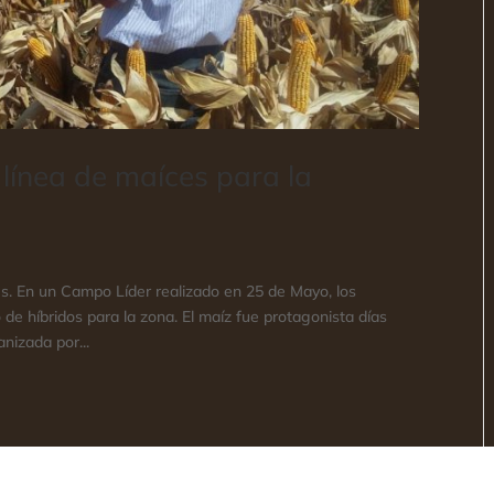
línea de maíces para la
es. En un Campo Líder realizado en 25 de Mayo, los
 de híbridos para la zona. El maíz fue protagonista días
nizada por...