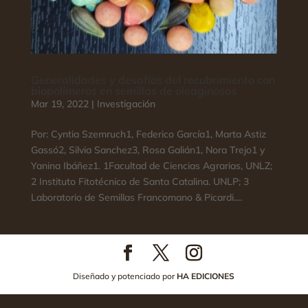
Generalidades y desafíos del recubrimiento con
biopolímeros en semillas de oleaginosas
Mar 19, 2022
|
Investigación
Por: Cyntia Szemruch1, Federico García1, Marta Astiz
Gassó2, Silvia Sanchez3, Rosa Galián1, Nora Trejo1 y
Yanina Ibáñez1. 1Facultad de Ciencias Agrarias, UNLZ;
2 Instituto Fitotécnico de Santa Catalina. UNLP; 3
Laboratorio de Semillas Francomano & Picardi....
Diseñado y potenciado por
HA EDICIONES