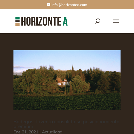
info@horizontea.com
Bodegas Trivento consolida su posicionamiento
premium
Ene 21, 2021
|
Actualidad