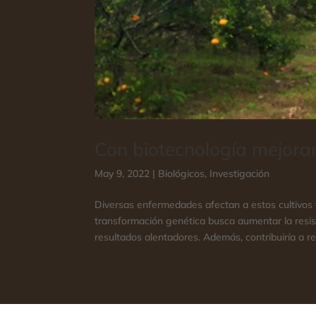
Con biotecnología mejoran
May 9, 2022
|
Biológicos
,
Investigación
Diversas enfermedades afectan a estos cultivos fru
transformación genética busca aumentar la resist
resultados alentadores. Además, contribuiría a red