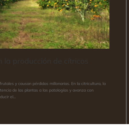
 la producción de cítricos
tales y causan pérdidas millonarias. En la citricultura, la
encia de las plantas a las patologías y avanza con
ucir el...