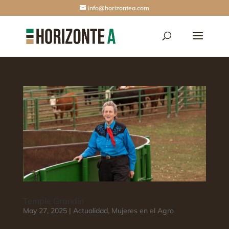
info@horizontea.com
Temple Grandin
May 27, 2025
|
Actualidad
,
Mujeres en el Agro