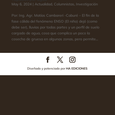
May 6, 2024
|
Actualidad
,
Columnistas
,
Investigación
Por: Ing. Agr. Matías Cambareri -Caburé – El fin de la
fase cálida del fenómeno ENSO (El niño) dejó (como
debe ser), lluvias por todas partes y un perfil de suelo
cargado de agua, cosa que complica un poco la
cosecha de gruesa en algunas zonas, pero permite...
Diseñado y potenciado por
HA EDICIONES