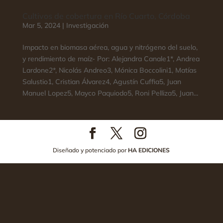
Cultivos de cobertura en Río Cuarto, Córdoba
Mar 5, 2024
|
Investigación
Impacto en biomasa aérea, agua y nitrógeno del suelo,
y rendimiento de maíz- Por: Alejandra Canale1*, Andrea
Lardone2*, Nicolás Andreo3, Mónica Boccolini1, Matías
Salustio1, Cristian Álvarez4, Agustín Cuffia5, Juan
Manuel Lopez5, Mayco Paquiodo5, Roni Pelliza5, Juan...
Diseñado y potenciado por
HA EDICIONES