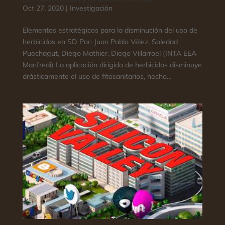
Oct 27, 2020
|
Investigación
Elementos estratégicos para la disminución del uso de
herbicidas en SD Por: Juan Pablo Vélez, Soledad
Puechagut, Diego Mathier, Diego Villarroel (INTA EEA
Manfredi) La aplicación dirigida de herbicidas disminuye
drásticamente el uso de fitosanitarios, hecho...