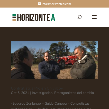
info@horizontea.com
Contratistas Pro en Chivilcoy
Oct 5, 2021
|
Investigación
,
Protagonistas del cambio
-Eduardo Zanlungo – Guido Cánepa – Contratistas