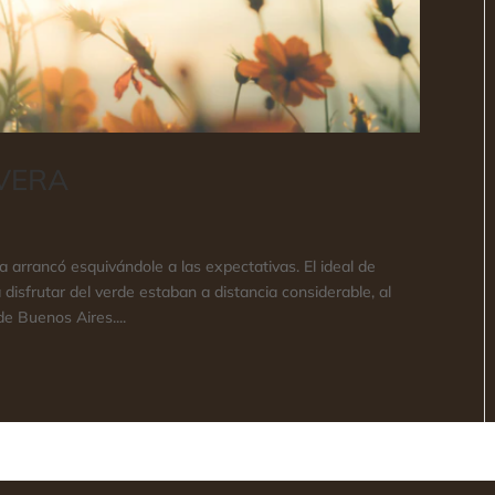
AVERA
 arrancó esquivándole a las expectativas. El ideal de
isfrutar del verde estaban a distancia considerable, al
e Buenos Aires....