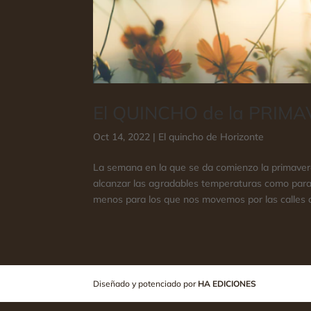
El QUINCHO de la PRIM
Oct 14, 2022
|
El quincho de Horizonte
La semana en la que se da comienzo la primavera
alcanzar las agradables temperaturas como para d
menos para los que nos movemos por las calles d
Diseñado y potenciado por
HA EDICIONES