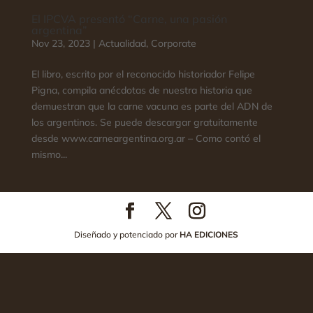
El IPCVA presentó “Carne, una pasión
argentina”
Nov 23, 2023
|
Actualidad
,
Corporate
El libro, escrito por el reconocido historiador Felipe
Pigna, compila anécdotas de nuestra historia que
demuestran que la carne vacuna es parte del ADN de
los argentinos. Se puede descargar gratuitamente
desde www.carneargentina.org.ar – Como contó el
mismo...
Diseñado y potenciado por
HA EDICIONES