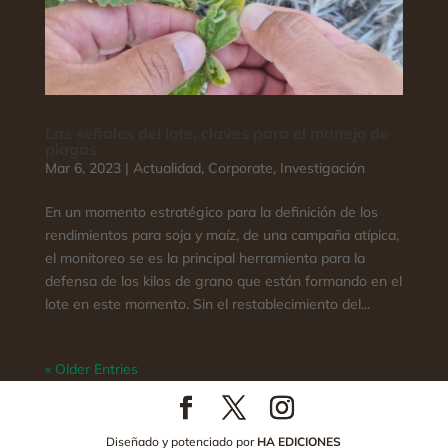
Las señales del lote, claves para el manejo de
plagas
Mar 6, 2023
|
Actualidad
,
Corporate
,
Investigación
En un momento estratégico para la definición de los
rendimientos para soja y maíz, de una campaña atípica,
el monitoreo se es la principal herramienta para la
defensa de los kilos de grano que están formando en el
lote en este momento. Sin el restablecimiento del...
« Older Entries
Diseñado y potenciado por
HA EDICIONES