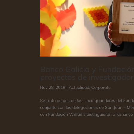
Banco Galicia y Fundaci
proyectos de investigador
Nov 28, 2018
|
Actualidad
,
Corporate
Se trata de dos de los cinco ganadores del Fond
conjunto con las delegaciones de San Juan – Me
con Fundación Williams distinguieron a las cinco in