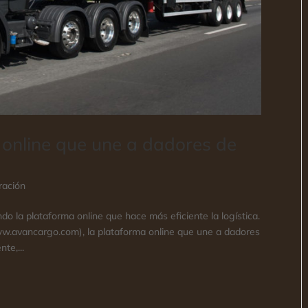
 online que une a dadores de
ración
do la plataforma online que hace más eficiente la logística.
.avancargo.com), la plataforma online que une a dadores
te,...