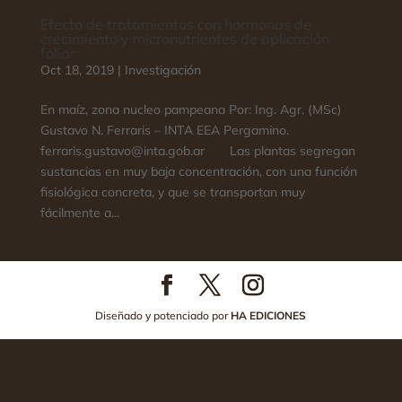
Efecto de tratamientos con hormonas de
crecimiento y micronutrientes de aplicación
foliar
Oct 18, 2019
|
Investigación
En maíz, zona nucleo pampeana Por: Ing. Agr. (MSc)
Gustavo N. Ferraris – INTA EEA Pergamino.
ferraris.gustavo@inta.gob.ar Las plantas segregan
sustancias en muy baja concentración, con una función
fisiológica concreta, y que se transportan muy
fácilmente a...
Diseñado y potenciado por
HA EDICIONES