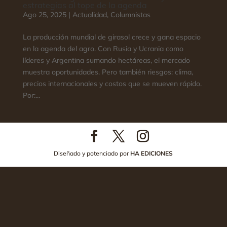
estrategias al tope de la agenda
Ago 25, 2025
|
Actualidad
,
Columnistas
La producción mundial de girasol crece y gana espacio
en la agenda del agro. Con Rusia y Ucrania como
líderes y Argentina sumando hectáreas, el mercado
muestra oportunidades. Pero también riesgos: clima,
precios internacionales y costos que se mueven rápido.
Por:...
Diseñado y potenciado por
HA EDICIONES