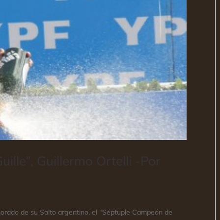
lle”, Guillermo Ortelli -Por
namorado de su Salto argentino, el “Séptuple Campeón de