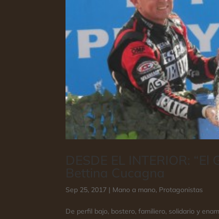
DESDE EL INTERIOR: “El Gui
Bettina Cucagna
Sep 25, 2017
|
Mano a mano
,
Protagonistas
De perfil bajo, bostero, familiero, solidario y e