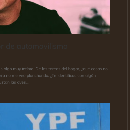
dor de automovilismo
s algo muy íntimo. De las tareas del hogar, ¿qué cosas no
ero no me veo planchando. ¿Te identificas con algún
stan las aves...