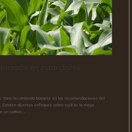
ón basada en estándares
aíz, Yara recomienda basarse en las recomendaciones del
as. Existen diversos enfoques sobre cuál es la mejor
 un cultivo....