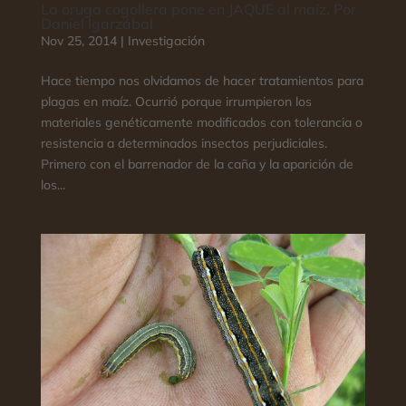
La oruga cogollera pone en JAQUE al maíz. Por
Daniel Igarzábal
Nov 25, 2014
|
Investigación
Hace tiempo nos olvidamos de hacer tratamientos para
plagas en maíz. Ocurrió porque irrumpieron los
materiales genéticamente modificados con tolerancia o
resistencia a determinados insectos perjudiciales.
Primero con el barrenador de la caña y la aparición de
los...