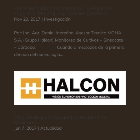
Los insecticidas “curasemillas” y el gusano
cogollero. Por: Ing. Agr. Daniel Igarzábal
Nov 29, 2017
|
Investigación
Por: Ing. Agr. Daniel Igarzábal Asesor Técnico MOHA
S.A. (Grupo Halcon) Monitoreo de Cultivos – Sinsacate
– Córdoba. Cuando a mediados de la primera
década del nuevo siglo...
28 y 29 de Junio: Encuentro Nacional de
Monitoreo
Jun 7, 2017
|
Actualidad